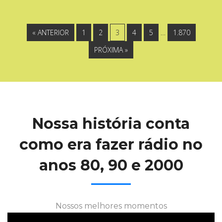
« ANTERIOR
1
2
3
4
5
…
1.870
PRÓXIMA »
Nossa história conta
como era fazer rádio no
anos 80, 90 e 2000
Nossos melhores momentos
registrados