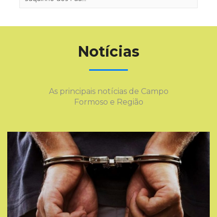
View on Facebook
·
Share
Notícias
Rádio 98 FM
5 months ago
Moradores de Campo Formoso registraram com vídeos
as últimas chuvas
As principais notícias de Campo
Video
Formoso e Região
View on Facebook
·
Share