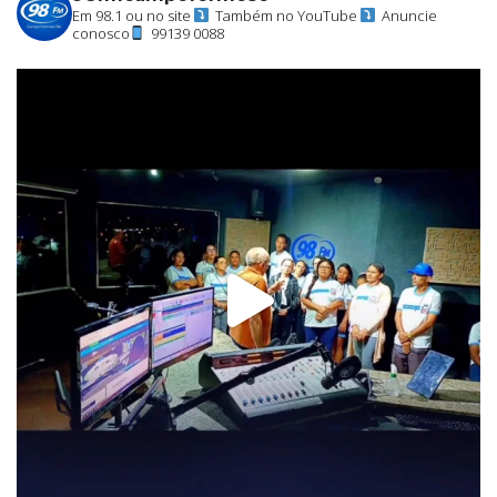
Em 98.1 ou no site
Também no YouTube
Anuncie
conosco
99139 0088