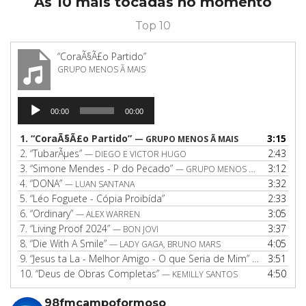
As 10 mais tocadas no momento
Top 10
“CoraÃ§Ã£o Partido”
GRUPO MENOS Ã MAIS
Tocador
00:00
00:00
de
áudio
1.
“CoraÃ§Ã£o Partido”
3:15
— GRUPO MENOS Ã MAIS
2.
“TubarÃµes”
2:43
— DIEGO E VICTOR HUGO
3.
“Simone Mendes - P do Pecado”
3:12
— GRUPO MENOS É MAIS
4.
“DONA”
3:32
— LUAN SANTANA
5.
“Léo Foguete - Cópia Proibída”
2:33
6.
“Ordinary”
3:05
— ALEX WARREN
7.
“Living Proof 2024”
3:37
— BON JOVI
8.
“Die With A Smile”
4:05
— LADY GAGA, BRUNO MARS
9.
“Jesus ta La - Melhor Amigo - O que Seria de Mim”
3:51
— NAIR NANY
10.
“Deus de Obras Completas”
4:50
— KEMILLY SANTOS
98fmcampoformoso