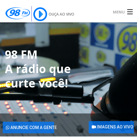
MENU
OUÇA AO VIVO
INÍCIO
9
8
F
M
SOBRE
A
r
á
d
i
o
q
u
e
c
u
r
t
e
v
o
c
ê
!
NOTÍCIAS
PODCAST
GALERIA
IMAGENS AO VIVO
ANUNCIE COM A GENTE