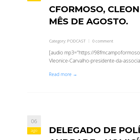
CFORMOSO, CLEONI
MÊS DE AGOSTO.
Category:
PODCAST
0 comment
[audio mp3="https://98fmcampoformoso.
Vleonice-Carvalho-presidente-da-associ
Read more →
06
DELEGADO DE POLÍ
ago