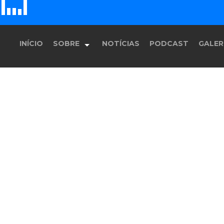
G
D
H
E
F
INÍCIO
SOBRE
NOTÍCIAS
PODCAST
GALER
História
Equipe
Programação