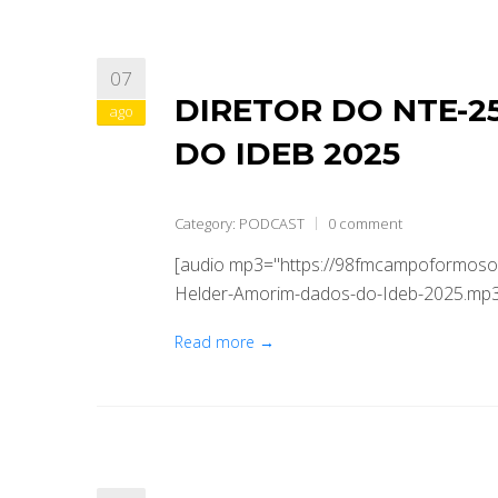
07
DIRETOR DO NTE-2
ago
DO IDEB 2025
Category:
PODCAST
0 comment
[audio mp3="https://98fmcampoformoso.
Helder-Amorim-dados-do-Ideb-2025.mp3"
Read more →