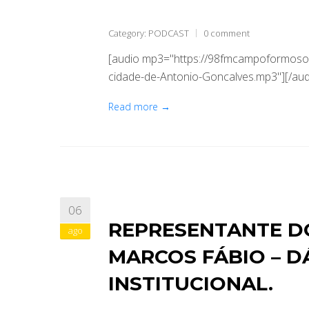
Category:
PODCAST
0 comment
[audio mp3="https://98fmcampoformoso.
cidade-de-Antonio-Goncalves.mp3"][/aud
Read more →
06
REPRESENTANTE DO
ago
MARCOS FÁBIO – D
INSTITUCIONAL.