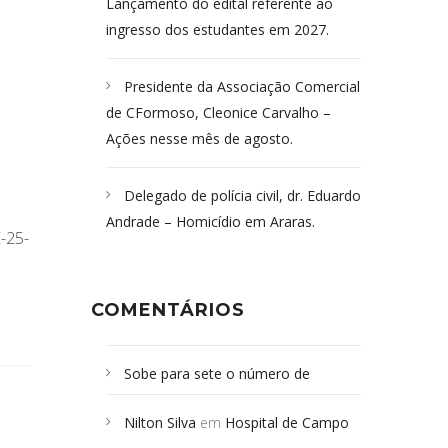
Lançamento do edital referente ao
ingresso dos estudantes em 2027.
Presidente da Associação Comercial
de CFormoso, Cleonice Carvalho –
Ações nesse mês de agosto.
Delegado de polícia civil, dr. Eduardo
Andrade – Homicídio em Araras.
-25-
COMENTÁRIOS
Sobe para sete o número de
Campoformosenses mortos em
Nilton Silva
em
Hospital de Campo
desabamento em São Paulo - Revista