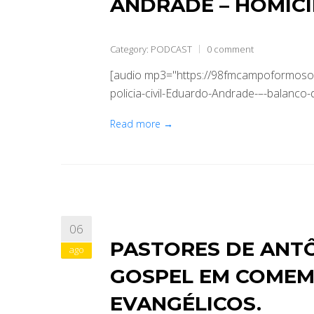
ANDRADE – HOMICÍ
Category:
PODCAST
0 comment
[audio mp3="https://98fmcampoformoso
policia-civil-Eduardo-Andrade-–-balanco-
Read more →
06
PASTORES DE ANT
ago
GOSPEL EM COMEM
EVANGÉLICOS.