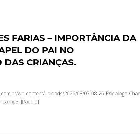
S FARIAS – IMPORTÂNCIA DA
APEL DO PAI NO
 DAS CRIANÇAS.
com.br/wp-content/uploads/2026/08/07-08-26-Psicologo-Char
nca.mp3"][/audio]