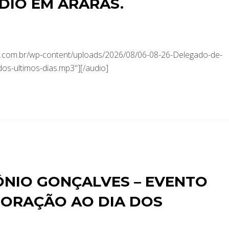
DIO EM ARARAS.
.com.br/wp-content/uploads/2026/08/06-08-26-Delegado-de-
dos-ultimos-dias.mp3"][/audio]
ÔNIO GONÇALVES – EVENTO
ORAÇÃO AO DIA DOS