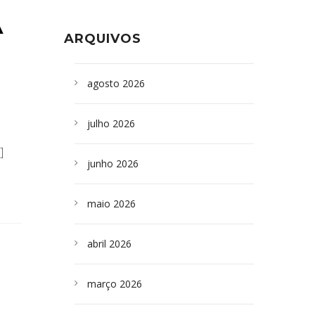
Formoso adquire aparelho para fazer
da Bahia
em
Campoformosenses que
exames de tomografia
morreram em desabamentos são
A
ARQUIVOS
sepultados em SP
agosto 2026
julho 2026
]
junho 2026
maio 2026
abril 2026
março 2026