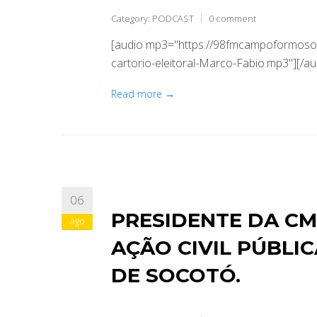
Category:
PODCAST
0 comment
[audio mp3="https://98fmcampoformoso
cartorio-eleitoral-Marco-Fabio.mp3"][/au
Read more →
06
PRESIDENTE DA CM
ago
AÇÃO CIVIL PÚBLI
DE SOCOTÓ.