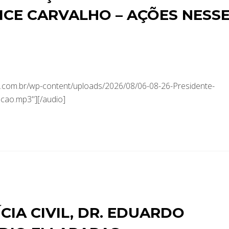
CE CARVALHO – AÇÕES NESS
com.br/wp-content/uploads/2026/08/06-08-26-Presidente-
acao.mp3"][/audio]
CIA CIVIL, DR. EDUARDO