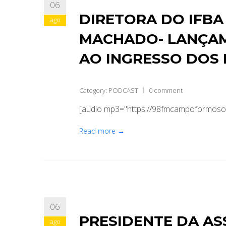
06
DIRETORA DO IFBA
ago
MACHADO- LANÇAM
AO INGRESSO DOS 
Category:
PODCAST
0 comment
[audio mp3="https://98fmcampoformoso.
Read more →
06
PRESIDENTE DA AS
ago