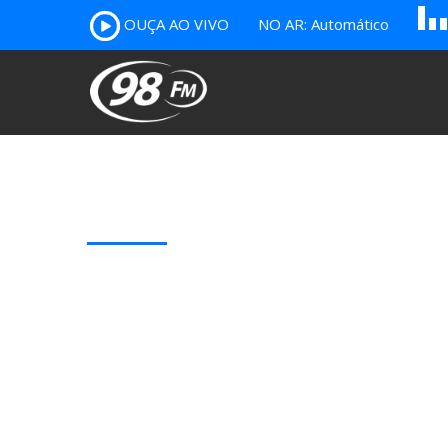
A
B
c
OUÇA AO VIVO
NO AR: Automático
Our Latest Blog Posts