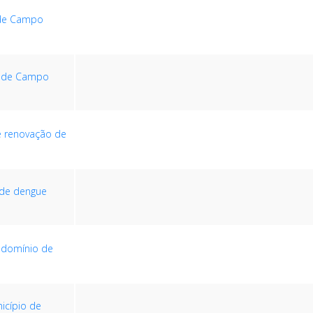
 de Campo
a de Campo
de renovação de
 de dengue
ndomínio de
cípio de