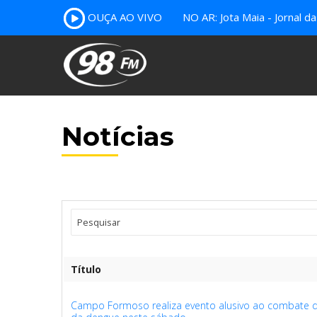
OUÇA AO VIVO
NO AR: Jota Maia - Jornal da
Notícias
Título
Campo Formoso realiza evento alusivo ao combate 