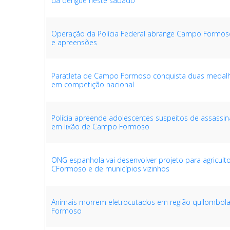
da dengue neste sábado
Operação da Polícia Federal abrange Campo Formos
e apreensões
Paratleta de Campo Formoso conquista duas medal
em competição nacional
Polícia apreende adolescentes suspeitos de assass
em lixão de Campo Formoso
ONG espanhola vai desenvolver projeto para agricult
CFormoso e de municípios vizinhos
Animais morrem eletrocutados em região quilombo
Formoso