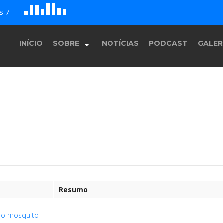
G
B
c
s 7
A
E
F
D
H
INÍCIO
SOBRE
NOTÍCIAS
PODCAST
GALER
História
Equipe
Programação
Resumo
do mosquito