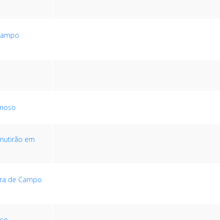
 Campo
rmoso
 mutirão em
tura de Campo
oso