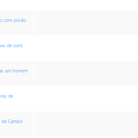
o com prisão
has de ouro
inar um homem
oras de
la de Campo