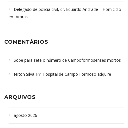
Delegado de polícia civil, dr. Eduardo Andrade – Homicídio
em Araras.
COMENTÁRIOS
Sobe para sete o número de Campoformosenses mortos
em desabamento em São Paulo - Revista da Bahia
em
Nilton Silva
em
Hospital de Campo Formoso adquire
Campoformosenses que morreram em desabamentos são
aparelho para fazer exames de tomografia
sepultados em SP
ARQUIVOS
agosto 2026