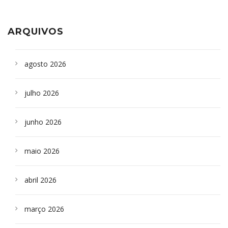
aparelho para fazer exames de tomografia
sepultados em SP
ARQUIVOS
agosto 2026
julho 2026
junho 2026
maio 2026
abril 2026
março 2026