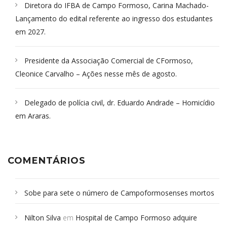
Diretora do IFBA de Campo Formoso, Carina Machado-
Lançamento do edital referente ao ingresso dos estudantes
em 2027.
Presidente da Associação Comercial de CFormoso,
Cleonice Carvalho – Ações nesse mês de agosto.
Delegado de polícia civil, dr. Eduardo Andrade – Homicídio
em Araras.
COMENTÁRIOS
Sobe para sete o número de Campoformosenses mortos
em desabamento em São Paulo - Revista da Bahia
em
Nilton Silva
em
Hospital de Campo Formoso adquire
Campoformosenses que morreram em desabamentos são