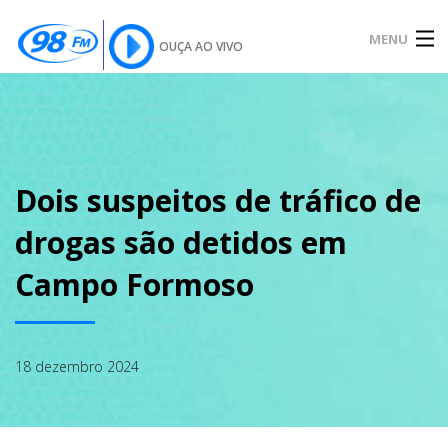
MENU
OUÇA AO VIVO
INÍCIO
SOBRE
Dois suspeitos de tráfico de
drogas são detidos em
NOTÍCIAS
Campo Formoso
PODCAST
18 dezembro 2024
GALERIA