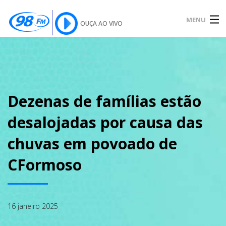
MENU
OUÇA AO VIVO
INÍCIO
SOBRE
Dezenas de famílias estão
desalojadas por causa das
NOTÍCIAS
chuvas em povoado de
CFormoso
PODCAST
16 janeiro 2025
GALERIA