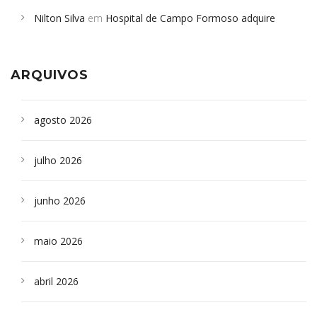
em desabamento em São Paulo - Revista da Bahia
em
Nilton Silva
em
Hospital de Campo Formoso adquire
Campoformosenses que morreram em desabamentos são
aparelho para fazer exames de tomografia
sepultados em SP
ARQUIVOS
agosto 2026
julho 2026
junho 2026
maio 2026
abril 2026