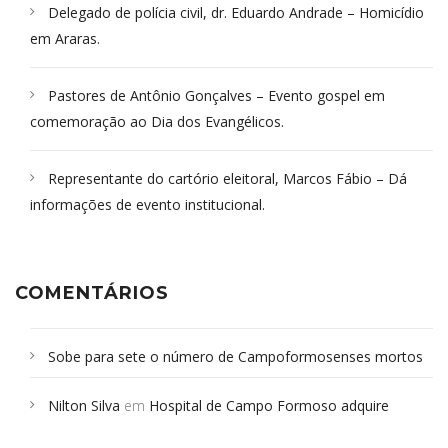
Delegado de polícia civil, dr. Eduardo Andrade – Homicídio
em Araras.
Pastores de Antônio Gonçalves – Evento gospel em
comemoração ao Dia dos Evangélicos.
Representante do cartório eleitoral, Marcos Fábio – Dá
informações de evento institucional.
COMENTÁRIOS
Sobe para sete o número de Campoformosenses mortos
em desabamento em São Paulo - Revista da Bahia
em
Nilton Silva
em
Hospital de Campo Formoso adquire
Campoformosenses que morreram em desabamentos são
aparelho para fazer exames de tomografia
sepultados em SP