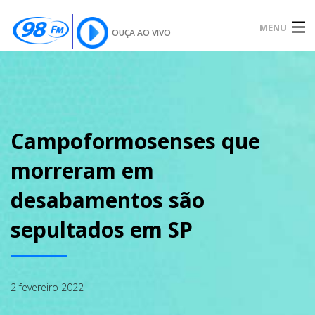
MENU
OUÇA AO VIVO
INÍCIO
SOBRE
Campoformosenses que
morreram em
NOTÍCIAS
desabamentos são
sepultados em SP
PODCAST
2 fevereiro 2022
GALERIA