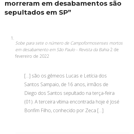
morreram em desabamentos são
sepultados em SP”
Sobe para sete o número de Campoformosenses mortos
em desabamento em São Paulo - Revista da Bahia
2 de
fevereiro de 2022
[…] são os gêmeos Lucas e Letícia dos
Santos Sampaio, de 16 anos, irmãos de
Diego dos Santos sepultado na terça-feira
(01). A terceira vítima encontrada hoje é José
Bonfim Filho, conhecido por Zeca […]