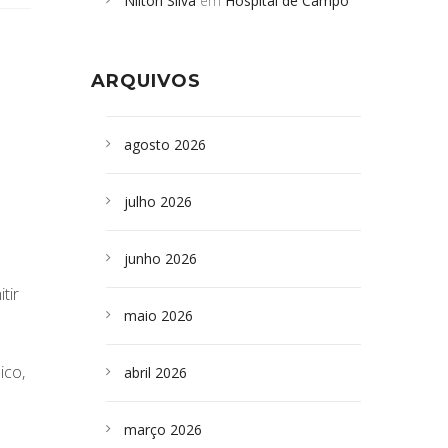
Nilton Silva
em
Hospital de Campo
desabamento em São Paulo - Revista
Formoso adquire aparelho para fazer
da Bahia
em
Campoformosenses que
exames de tomografia
morreram em desabamentos são
ARQUIVOS
sepultados em SP
agosto 2026
julho 2026
junho 2026
tir
maio 2026
ico,
abril 2026
março 2026