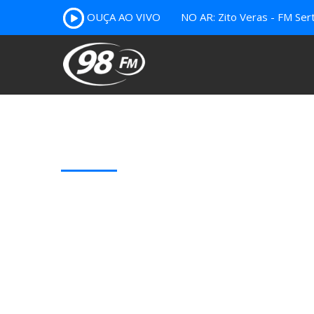
OUÇA AO VIVO
NO AR: Zito Veras - FM Ser
Our Latest Blog Posts