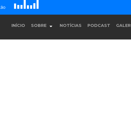
D
H
A
tão
E
F
B
c
G
INÍCIO
SOBRE
NOTÍCIAS
PODCAST
GALER
História
Equipe
Programação