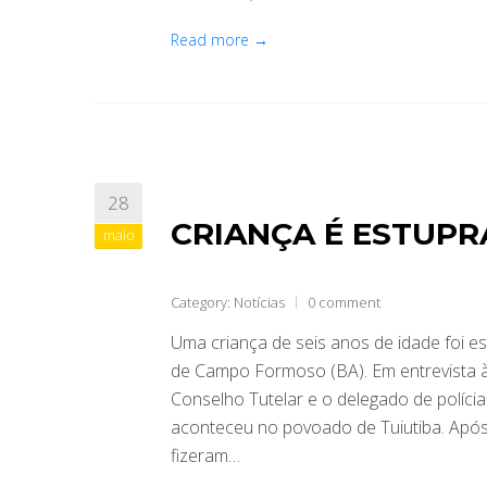
Read more →
28
CRIANÇA É ESTUP
maio
Category:
Notícias
0 comment
Uma criança de seis anos de idade foi e
de Campo Formoso (BA). Em entrevista à 
Conselho Tutelar e o delegado de políci
aconteceu no povoado de Tuiutiba. Após
fizeram…