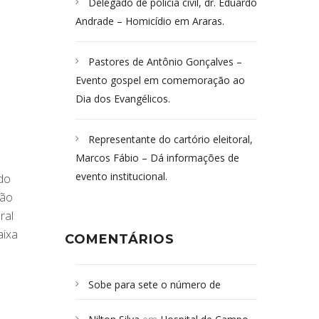
Delegado de polícia civil, dr. Eduardo
Andrade – Homicídio em Araras.
Pastores de Antônio Gonçalves –
Evento gospel em comemoração ao
Dia dos Evangélicos.
Representante do cartório eleitoral,
Marcos Fábio – Dá informações de
evento institucional.
do
ção
ral
aixa
COMENTÁRIOS
Sobe para sete o número de
Campoformosenses mortos em