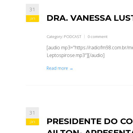
31
DRA. VANESSA LUS
jan
Category:
PODCAST
0 comment
[audio mp3="https://radiofm98.com.br/
Leptospirose.mp3"][/audio]
Read more →
31
PRESIDENTE DO CO
jan
AILTON- APRESEN