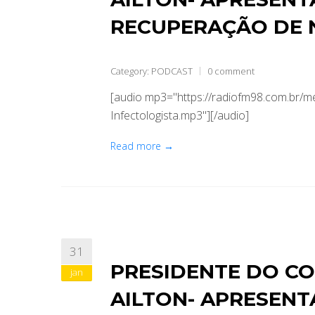
RECUPERAÇÃO DE 
Category:
PODCAST
0 comment
[audio mp3="https://radiofm98.com.br/
Infectologista.mp3"][/audio]
Read more →
31
PRESIDENTE DO CO
jan
AILTON- APRESEN