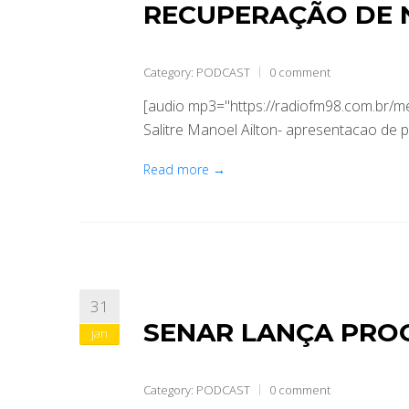
RECUPERAÇÃO DE 
Category:
PODCAST
0 comment
[audio mp3="https://radiofm98.com.br/
Salitre Manoel Ailton- apresentacao de 
Read more →
31
SENAR LANÇA PRO
jan
Category:
PODCAST
0 comment