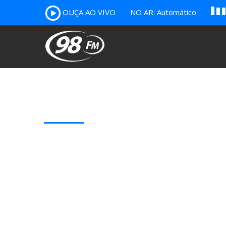
A
OUÇA AO VIVO
NO AR: Automático
B
c
Our Latest Blog Posts