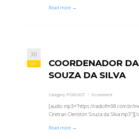
Read more →
30
COORDENADOR DA 
jan
SOUZA DA SILVA
Category:
PODCAST
0 comment
[audio mp3="https://radiofm98.com.br
Ciretran Cleriston Souza da Silva.mp3"][/
Read more →