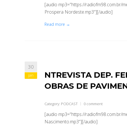
[audio mp3="https://radiofm98.com.br/
Prospera Nordeste.mp3"][/audio]
Read more →
30
NTREVISTA DEP. F
jan
OBRAS DE PAVIME
Category:
PODCAST
0 comment
[audio mp3="https://radiofm98.com.br/
Nascimento.mp3"][/audio]