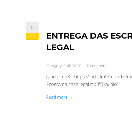
31
ENTREGA DAS ESC
jan
LEGAL
Category:
PODCAST
0 comment
[audio mp3="https://radiofm98.com.br/
Programa casa legal.mp3"][/audio]
Read more →