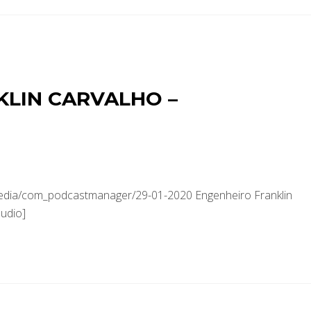
KLIN CARVALHO –
media/com_podcastmanager/29-01-2020 Engenheiro Franklin
udio]