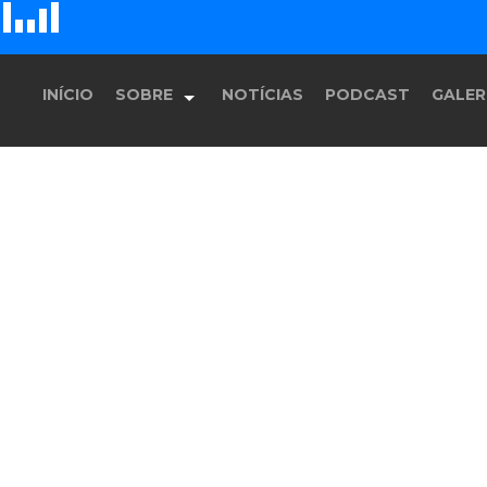
D
H
E
F
G
INÍCIO
SOBRE
NOTÍCIAS
PODCAST
GALER
História
Equipe
Programação