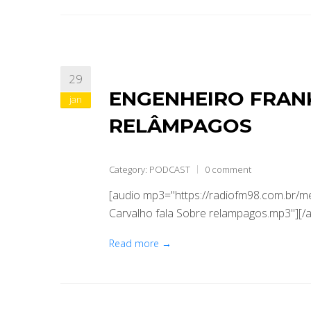
29
ENGENHEIRO FRAN
jan
RELÂMPAGOS
Category:
PODCAST
0 comment
[audio mp3="https://radiofm98.com.br/
Carvalho fala Sobre relampagos.mp3"][/a
Read more →