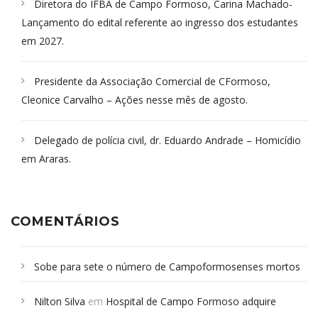
Diretora do IFBA de Campo Formoso, Carina Machado-
Lançamento do edital referente ao ingresso dos estudantes
em 2027.
Presidente da Associação Comercial de CFormoso,
Cleonice Carvalho – Ações nesse mês de agosto.
Delegado de polícia civil, dr. Eduardo Andrade – Homicídio
em Araras.
COMENTÁRIOS
Sobe para sete o número de Campoformosenses mortos
em desabamento em São Paulo - Revista da Bahia
em
Nilton Silva
em
Hospital de Campo Formoso adquire
Campoformosenses que morreram em desabamentos são