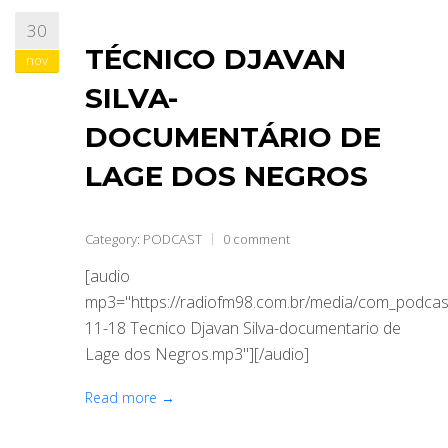
30
ABRANGÊNCIA
TÉCNICO DJAVAN
nov
SILVA-
CONTATO
DOCUMENTÁRIO DE
LAGE DOS NEGROS
Category:
PODCAST
0 comment
[audio
mp3="https://radiofm98.com.br/media/com_podca
11-18 Tecnico Djavan Silva-documentario de
Lage dos Negros.mp3"][/audio]
Read more →