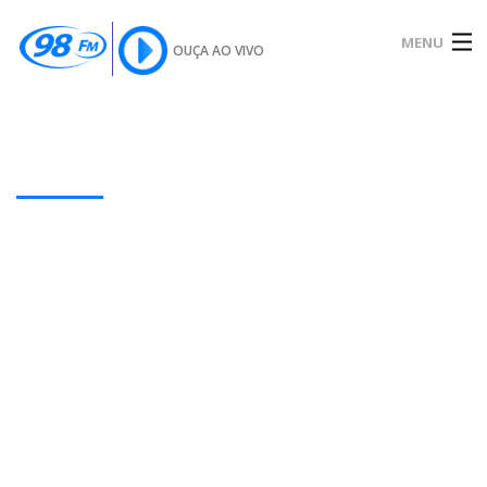
MENU
OUÇA AO VIVO
INÍCIO
SOBRE
Our Latest Blog Posts
NOTÍCIAS
PODCAST
GALERIA