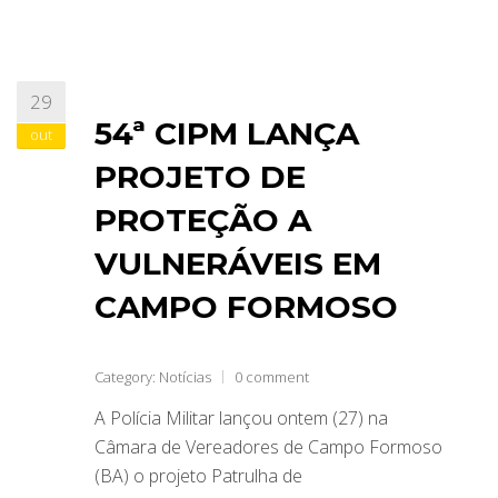
29
54ª CIPM LANÇA
out
PROJETO DE
PROTEÇÃO A
VULNERÁVEIS EM
CAMPO FORMOSO
Category:
Notícias
0 comment
A Polícia Militar lançou ontem (27) na
Câmara de Vereadores de Campo Formoso
(BA) o projeto Patrulha de