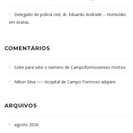
Delegado de polícia civil, dr. Eduardo Andrade – Homicídio
em Araras.
COMENTÁRIOS
Sobe para sete o número de Campoformosenses mortos
em desabamento em São Paulo - Revista da Bahia
em
Nilton Silva
em
Hospital de Campo Formoso adquire
Campoformosenses que morreram em desabamentos são
aparelho para fazer exames de tomografia
sepultados em SP
ARQUIVOS
agosto 2026