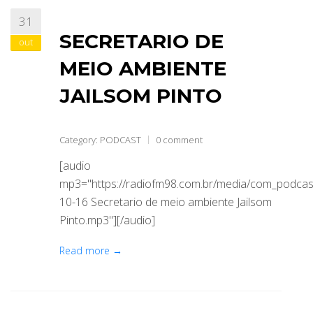
31
ABRANGÊNCIA
SECRETARIO DE
out
MEIO AMBIENTE
CONTATO
JAILSOM PINTO
Category:
PODCAST
0 comment
[audio
mp3="https://radiofm98.com.br/media/com_podca
10-16 Secretario de meio ambiente Jailsom
Pinto.mp3"][/audio]
Read more →