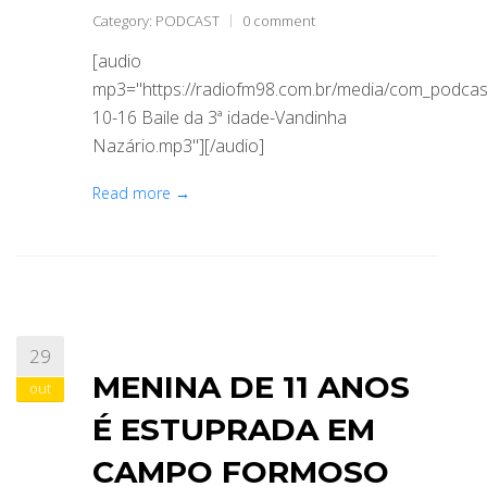
Category:
PODCAST
0 comment
[audio
mp3="https://radiofm98.com.br/media/com_podca
10-16 Baile da 3ª idade-Vandinha
Nazário.mp3"][/audio]
Read more →
29
MENINA DE 11 ANOS
out
É ESTUPRADA EM
CAMPO FORMOSO