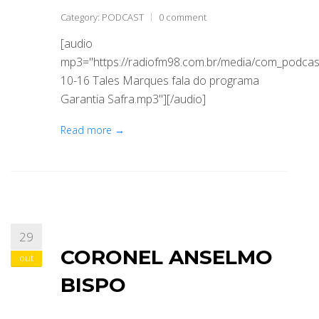
Category:
PODCAST
0 comment
[audio
mp3="https://radiofm98.com.br/media/com_podca
10-16 Tales Marques fala do programa
Garantia Safra.mp3"][/audio]
Read more →
29
CORONEL ANSELMO
out
BISPO