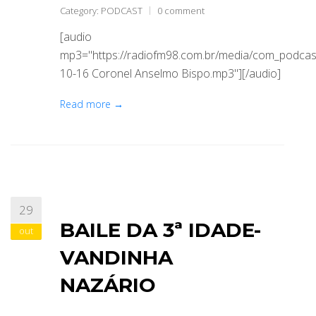
Category:
PODCAST
0 comment
[audio
mp3="https://radiofm98.com.br/media/com_podca
10-16 Coronel Anselmo Bispo.mp3"][/audio]
Read more →
29
BAILE DA 3ª IDADE-
out
VANDINHA
NAZÁRIO