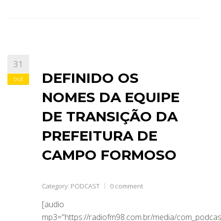
31
DEFINIDO OS
out
NOMES DA EQUIPE
DE TRANSIÇÃO DA
PREFEITURA DE
CAMPO FORMOSO
Category:
PODCAST
0 comment
[audio
mp3="https://radiofm98.com.br/media/com_podca