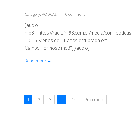
Category:
PODCAST
0 comment
[audio
mp3="https://radiofm98.com.br/media/com_podca
10-16 Menos de 11 anos estuprada em
Campo Formoso.mp3"][/audio]
Read more →
1
2
3
…
14
Próximo »