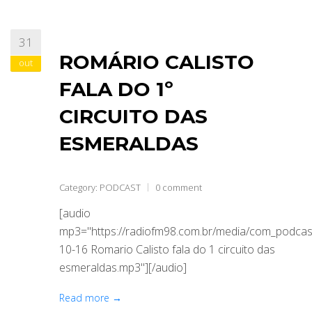
31
ROMÁRIO CALISTO
out
FALA DO 1º
CIRCUITO DAS
ESMERALDAS
Category:
PODCAST
0 comment
[audio
mp3="https://radiofm98.com.br/media/com_podca
10-16 Romario Calisto fala do 1 circuito das
esmeraldas.mp3"][/audio]
Read more →