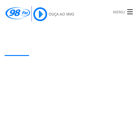
MENU
OUÇA AO VIVO
INÍCIO
SOBRE
Our Latest Blog Posts
NOTÍCIAS
PODCAST
GALERIA