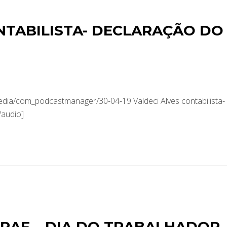
NTABILISTA- DECLARAÇÃO DO
edia/com_podcastmanager/30-04-19 Valdeci Alves contabilista-
/audio]
NTRAF – DIA DO TRABALHADOR