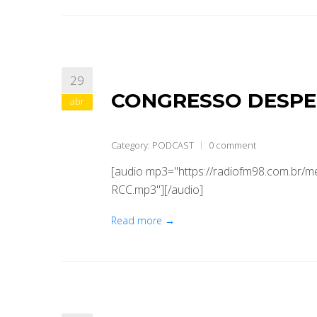
29
CONGRESSO DESPE
abr
Category:
PODCAST
0 comment
[audio mp3="https://radiofm98.com.br/
RCC.mp3"][/audio]
Read more →