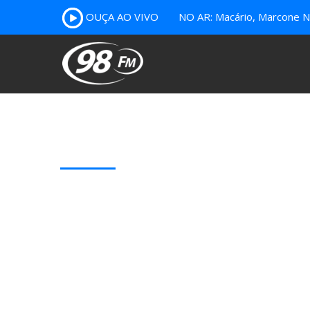
OUÇA AO VIVO
NO AR: Macário, Marcone Nu
Our Latest Blog Posts