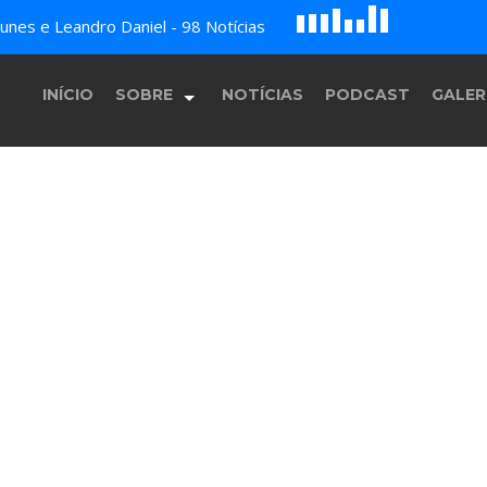
D
H
A
nes e Leandro Daniel - 98 Notícias
E
F
B
c
G
INÍCIO
SOBRE
NOTÍCIAS
PODCAST
GALER
História
Equipe
Programação