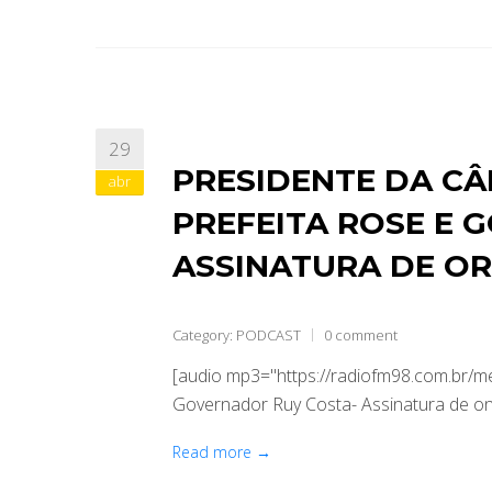
29
PRESIDENTE DA CÂ
abr
PREFEITA ROSE E 
ASSINATURA DE OR
Category:
PODCAST
0 comment
[audio mp3="https://radiofm98.com.br/
Governador Ruy Costa- Assinatura de on
Read more →