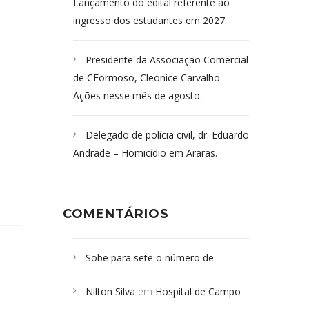
Lançamento do edital referente ao
ingresso dos estudantes em 2027.
Presidente da Associação Comercial
de CFormoso, Cleonice Carvalho –
Ações nesse mês de agosto.
Delegado de polícia civil, dr. Eduardo
Andrade – Homicídio em Araras.
COMENTÁRIOS
Sobe para sete o número de
Campoformosenses mortos em
Nilton Silva
em
Hospital de Campo
desabamento em São Paulo - Revista