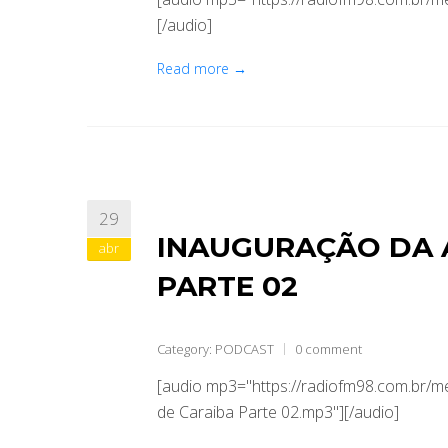
[/audio]
Read more →
29
INAUGURAÇÃO DA 
abr
PARTE 02
Category:
PODCAST
0 comment
[audio mp3="https://radiofm98.com.br/
de Caraiba Parte 02.mp3"][/audio]