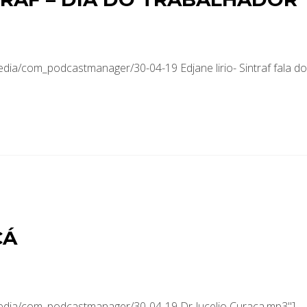
dia/com_podcastmanager/30-04-19 Edjane lirio- Sintraf fala do
ÇÁ
media/com_podcastmanager/30-04-19 Dr Jucelio Curaca.mp3"]