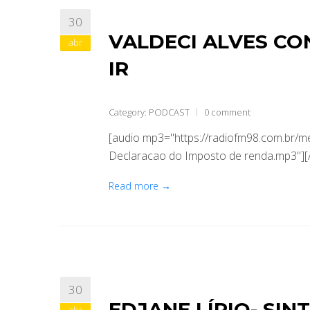
30
VALDECI ALVES CO
abr
IR
Category:
PODCAST
0 comment
[audio mp3="https://radiofm98.com.br/m
Declaracao do Imposto de renda.mp3"][
Read more →
30
EDJANE LÍRIO- SI