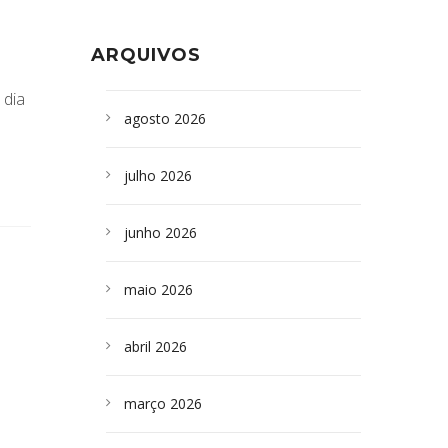
Formoso adquire aparelho para fazer
da Bahia
em
Campoformosenses que
exames de tomografia
morreram em desabamentos são
ARQUIVOS
sepultados em SP
 dia
agosto 2026
julho 2026
junho 2026
maio 2026
abril 2026
março 2026