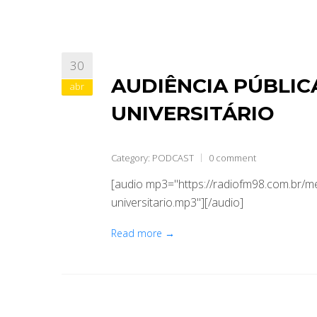
30
AUDIÊNCIA PÚBLIC
abr
UNIVERSITÁRIO
Category:
PODCAST
0 comment
[audio mp3="https://radiofm98.com.br/
universitario.mp3"][/audio]
Read more →