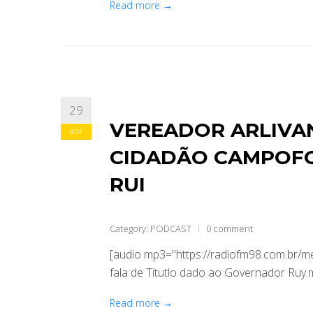
Read more →
29
VEREADOR ARLIVAN
abr
CIDADÃO CAMPOF
RUI
Category:
PODCAST
0 comment
[audio mp3="https://radiofm98.com.br/
fala de Titutlo dado ao Governador Ruy.
Read more →