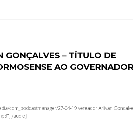
 GONÇALVES – TÍTULO DE
ORMOSENSE AO GOVERNADO
media/com_podcastmanager/27-04-19 vereador Arlivan Goncalv
mp3"][/audio]