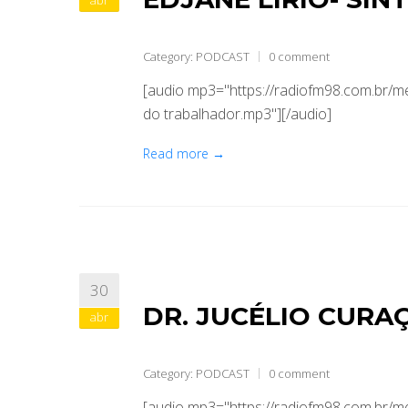
abr
Category:
PODCAST
0 comment
[audio mp3="https://radiofm98.com.br/me
do trabalhador.mp3"][/audio]
Read more →
30
DR. JUCÉLIO CURA
abr
Category:
PODCAST
0 comment
[audio mp3="https://radiofm98.com.br/