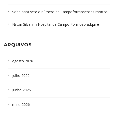
Sobe para sete o número de Campoformosenses mortos
em desabamento em São Paulo - Revista da Bahia
em
Nilton Silva
em
Hospital de Campo Formoso adquire
Campoformosenses que morreram em desabamentos são
aparelho para fazer exames de tomografia
sepultados em SP
ARQUIVOS
agosto 2026
julho 2026
junho 2026
maio 2026