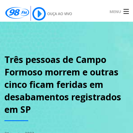
MENU
OUÇA AO VIVO
INÍCIO
SOBRE
Três pessoas de Campo
Formoso morrem e outras
NOTÍCIAS
cinco ficam feridas em
desabamentos registrados
PODCAST
em SP
GALERIA