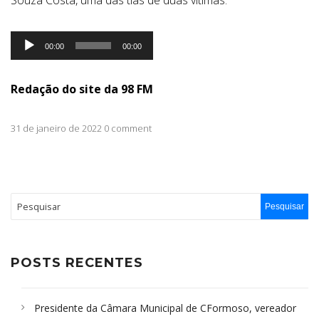
Souza Costa, uma das tias de duas vítimas.
Tocador
00:00
00:00
de
áudio
Redação do site da 98 FM
31 de janeiro de 2022 0 comment
POSTS RECENTES
Presidente da Câmara Municipal de CFormoso, vereador