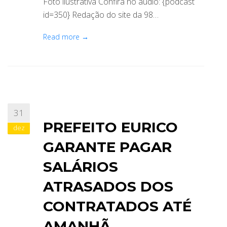
Foto ilustrativa Confira no áudio: {podcast
id=350} Redação do site da 98…
Read more →
31
PREFEITO EURICO
dez
GARANTE PAGAR
SALÁRIOS
ATRASADOS DOS
CONTRATADOS ATÉ
AMANHÃ