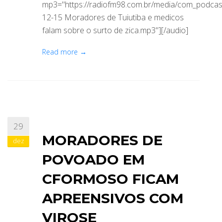
mp3="https://radiofm98.com.br/media/com_podca
12-15 Moradores de Tuiutiba e medicos
falam sobre o surto de zica.mp3"][/audio]
Read more →
29
MORADORES DE
dez
POVOADO EM
CFORMOSO FICAM
APREENSIVOS COM
VIROSE