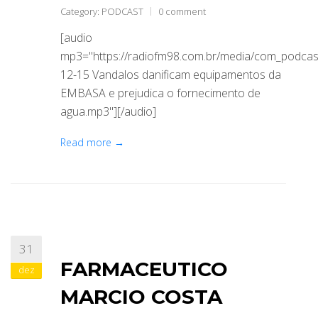
Category:
PODCAST
0 comment
[audio
mp3="https://radiofm98.com.br/media/com_podca
12-15 Vandalos danificam equipamentos da
EMBASA e prejudica o fornecimento de
agua.mp3"][/audio]
Read more →
31
FARMACEUTICO
dez
MARCIO COSTA