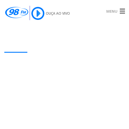
MENU
OUÇA AO VIVO
INÍCIO
SOBRE
Our Latest Blog Posts
NOTÍCIAS
PODCAST
GALERIA