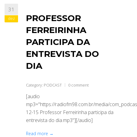
31
ABRANGÊNCIA
PROFESSOR
dez
FERREIRINHA
CONTATO
PARTICIPA DA
ENTREVISTA DO
DIA
Category:
PODCAST
0 comment
[audio
mp3="https://radiofm98.com.br/media/com_podca
12-15 Professor Ferreirinha participa da
entrevista do dia.mp3"][/audio]
Read more →