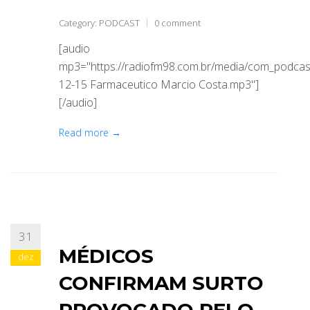
Category:
PODCAST
0 comment
[audio
mp3="https://radiofm98.com.br/media/com_podca
12-15 Farmaceutico Marcio Costa.mp3"]
[/audio]
Read more →
31
MÉDICOS
dez
CONFIRMAM SURTO
PROVOCADO PELO