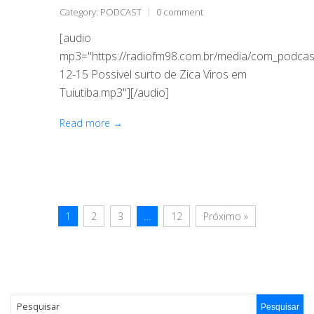
Category:
PODCAST
0 comment
[audio
mp3="https://radiofm98.com.br/media/com_podca
12-15 Possivel surto de Zica Viros em
Tuiutiba.mp3"][/audio]
Read more →
1
2
3
…
12
Próximo »