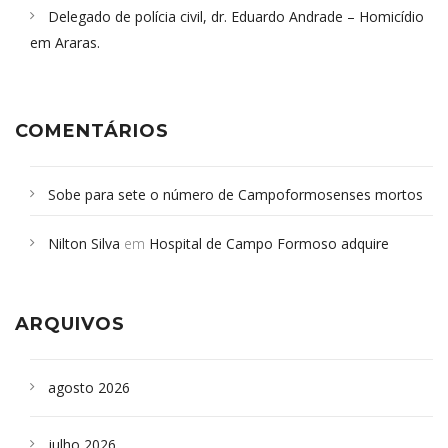
Delegado de polícia civil, dr. Eduardo Andrade – Homicídio
em Araras.
COMENTÁRIOS
Sobe para sete o número de Campoformosenses mortos
em desabamento em São Paulo - Revista da Bahia
em
Nilton Silva
em
Hospital de Campo Formoso adquire
Campoformosenses que morreram em desabamentos são
aparelho para fazer exames de tomografia
sepultados em SP
ARQUIVOS
agosto 2026
julho 2026