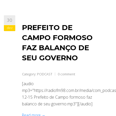
30
PREFEITO DE
dez
CAMPO FORMOSO
FAZ BALANÇO DE
SEU GOVERNO
Category:
PODCAST
0 comment
[audio
mp3="https://radiofm98.com.br/media/com_podca
12-15 Prefeito de Campo formoso faz
balanco de seu governo.mp3"][/audio]
Read more →