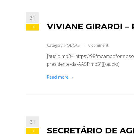
31
VIVIANE GIRARDI –
jul
Category:
PODCAST
0 comment
[audio mp3="https://98fmcampoformoso.
presidente-da-AASP.mp3"][/audio]
Read more →
31
SECRETÁRIO DE AG
jul