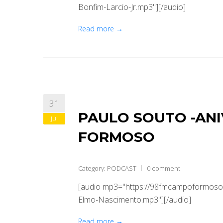
Bonfim-Larcio-Jr.mp3"][/audio]
Read more →
31
PAULO SOUTO -AN
jul
FORMOSO
Category:
PODCAST
0 comment
[audio mp3="https://98fmcampoformoso.
Elmo-Nascimento.mp3"][/audio]
Read more →