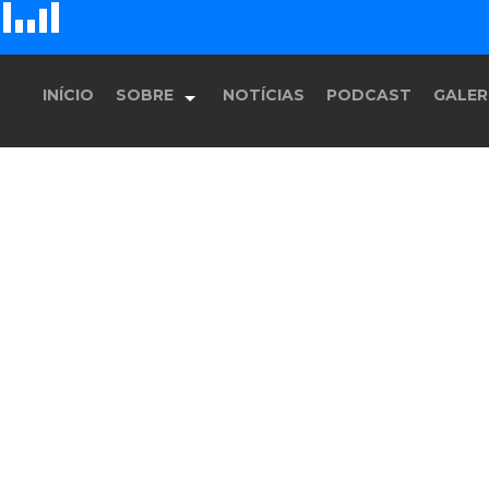
G
E
F
D
H
INÍCIO
SOBRE
NOTÍCIAS
PODCAST
GALER
História
Equipe
Programação