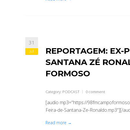
31
REPORTAGEM: EX-P
jul
SANTANA ZÉ RONA
FORMOSO
Category:
PODCAST
0 comment
[audio mp3="https://98fmcampoformoso.
Feira-de-Santana-Ze-Ronaldo.mp3"][/aud
Read more →