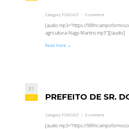
Category:
PODCAST
0 comment
[audio mp3="https://98fmcampoformoso.
agricultura-Nagy-Martins.mp3"][/audio]
Read more →
31
PREFEITO DE SR. 
jul
Category:
PODCAST
0 comment
[audio mp3="https://98fmcampoformoso.