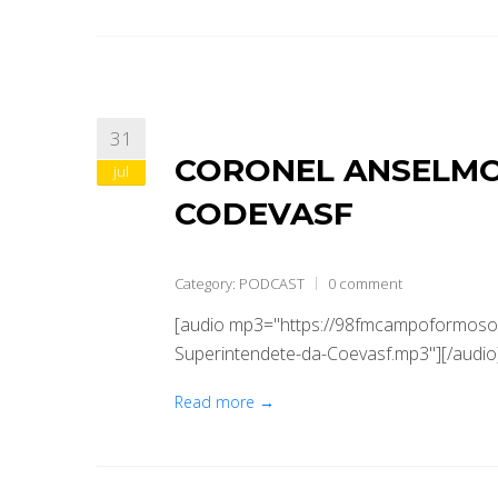
31
CORONEL ANSELMO
jul
CODEVASF
Category:
PODCAST
0 comment
[audio mp3="https://98fmcampoformoso
Superintendete-da-Coevasf.mp3"][/audio
Read more →