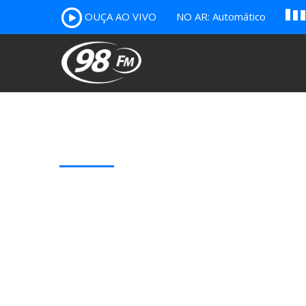
OUÇA AO VIVO
NO AR: Automático
B
c
A
Our Latest Blog Posts