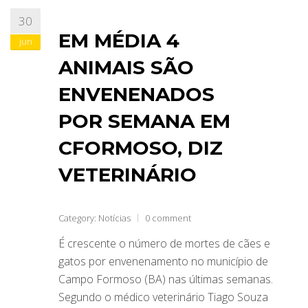
30
ABRANGÊNCIA
EM MÉDIA 4
jun
ANIMAIS SÃO
CONTATO
ENVENENADOS
POR SEMANA EM
CFORMOSO, DIZ
VETERINÁRIO
Category:
Notícias
0 comment
É crescente o número de mortes de cães e
gatos por envenenamento no município de
Campo Formoso (BA) nas últimas semanas.
Segundo o médico veterinário Tiago Souza