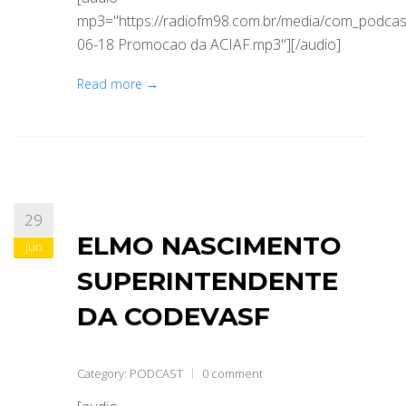
mp3="https://radiofm98.com.br/media/com_podca
06-18 Promocao da ACIAF.mp3"][/audio]
Read more →
29
ELMO NASCIMENTO
jun
SUPERINTENDENTE
DA CODEVASF
Category:
PODCAST
0 comment