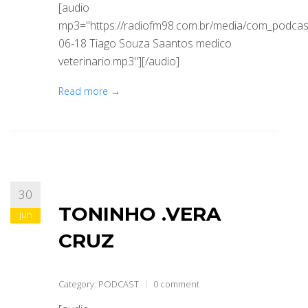
[audio
mp3="https://radiofm98.com.br/media/com_podca
06-18 Tiago Souza Saantos medico
veterinario.mp3"][/audio]
Read more →
30
TONINHO .VERA
jun
CRUZ
Category:
PODCAST
0 comment