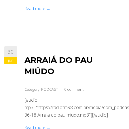
Read more →
30
ARRAIÁ DO PAU
jun
MIÚDO
Category:
PODCAST
0 comment
[audio
mp3="https://radiofm98.com.br/media/com_podca
06-18 Arraia do pau miudo.mp3"][/audio]
Read more →