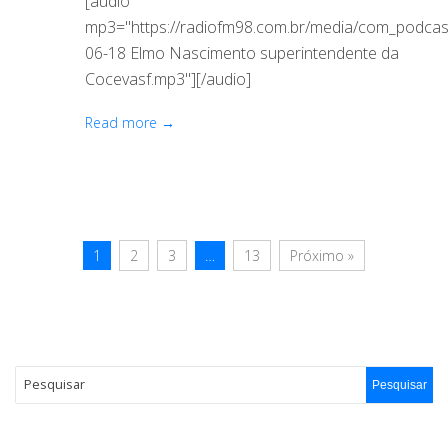
[audio
mp3="https://radiofm98.com.br/media/com_podca
06-18 Elmo Nascimento superintendente da
Cocevasf.mp3"][/audio]
Read more →
1
2
3
…
13
Próximo »