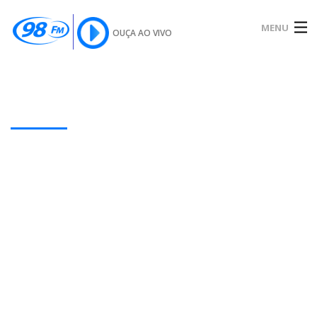
MENU
OUÇA AO VIVO
INÍCIO
SOBRE
Our Latest Blog Posts
NOTÍCIAS
PODCAST
GALERIA