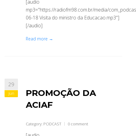
[audio
mp3="https://radiofm98.com.br/media/com_podca
06-18 Visita do ministro da Educacao.mp3"]
[/audio]
Read more →
29
PROMOÇÃO DA
jun
ACIAF
Category:
PODCAST
0 comment
[audio