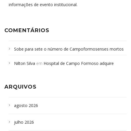
informações de evento institucional.
COMENTÁRIOS
Sobe para sete o número de Campoformosenses mortos
em desabamento em São Paulo - Revista da Bahia
em
Nilton Silva
em
Hospital de Campo Formoso adquire
Campoformosenses que morreram em desabamentos são
aparelho para fazer exames de tomografia
sepultados em SP
ARQUIVOS
agosto 2026
julho 2026