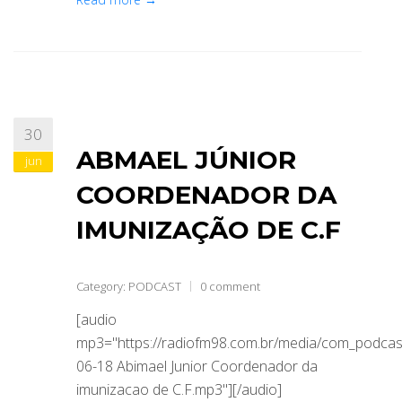
30
ABMAEL JÚNIOR
jun
COORDENADOR DA
IMUNIZAÇÃO DE C.F
Category:
PODCAST
0 comment
[audio
mp3="https://radiofm98.com.br/media/com_podca
06-18 Abimael Junior Coordenador da
imunizacao de C.F.mp3"][/audio]