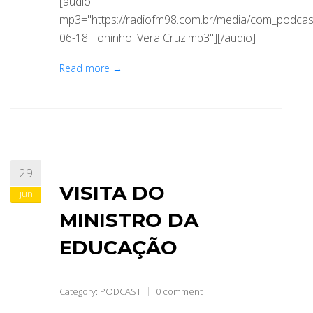
[audio
mp3="https://radiofm98.com.br/media/com_podca
06-18 Toninho .Vera Cruz.mp3"][/audio]
Read more →
29
VISITA DO
jun
MINISTRO DA
EDUCAÇÃO
Category:
PODCAST
0 comment