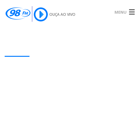
MENU
OUÇA AO VIVO
INÍCIO
SOBRE
Our Latest Blog Posts
NOTÍCIAS
PODCAST
GALERIA