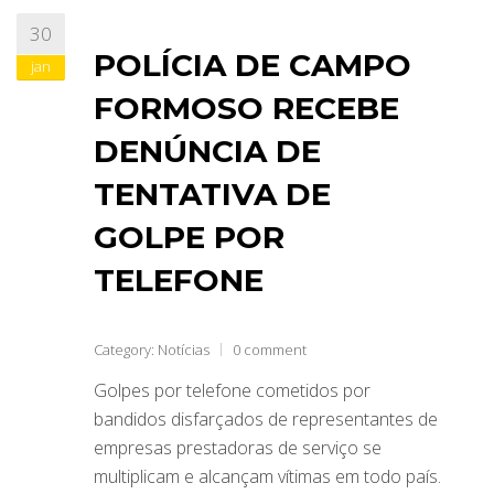
30
ABRANGÊNCIA
POLÍCIA DE CAMPO
jan
FORMOSO RECEBE
CONTATO
DENÚNCIA DE
TENTATIVA DE
GOLPE POR
TELEFONE
Category:
Notícias
0 comment
Golpes por telefone cometidos por
bandidos disfarçados de representantes de
empresas prestadoras de serviço se
multiplicam e alcançam vítimas em todo país.