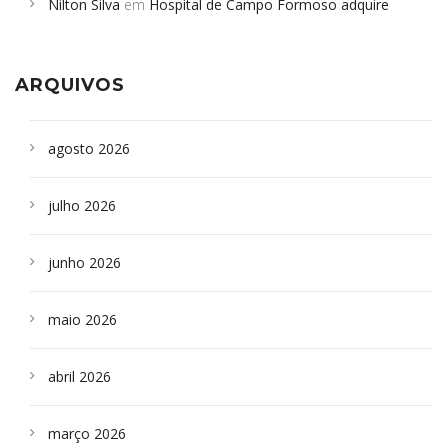
Nilton Silva
em
Hospital de Campo Formoso adquire
Campoformosenses que morreram em desabamentos são
aparelho para fazer exames de tomografia
sepultados em SP
ARQUIVOS
agosto 2026
julho 2026
junho 2026
maio 2026
abril 2026
março 2026