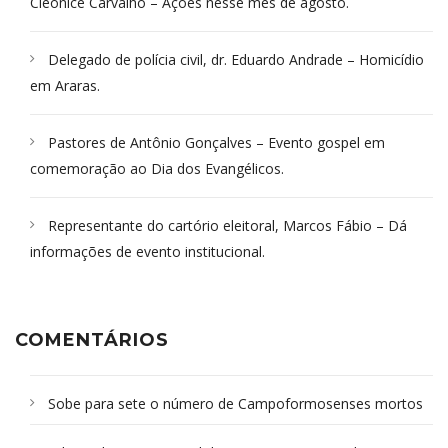
Cleonice Carvalho – Ações nesse mês de agosto.
Delegado de polícia civil, dr. Eduardo Andrade – Homicídio
em Araras.
Pastores de Antônio Gonçalves – Evento gospel em
comemoração ao Dia dos Evangélicos.
Representante do cartório eleitoral, Marcos Fábio – Dá
informações de evento institucional.
COMENTÁRIOS
Sobe para sete o número de Campoformosenses mortos
em desabamento em São Paulo - Revista da Bahia
em