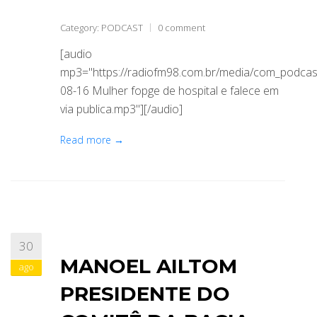
Category:
PODCAST
0 comment
[audio
mp3="https://radiofm98.com.br/media/com_podca
08-16 Mulher fopge de hospital e falece em
via publica.mp3"][/audio]
Read more →
30
MANOEL AILTOM
ago
PRESIDENTE DO