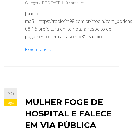
Category:
PODCAST
0 comment
[audio
mp3="https://radiofm98.com.br/media/com_podca
08-16 prefeitura emite nota a respeito de
pagamentos em atraso.mp3"][/audio]
Read more →
30
MULHER FOGE DE
ago
HOSPITAL E FALECE
EM VIA PÚBLICA