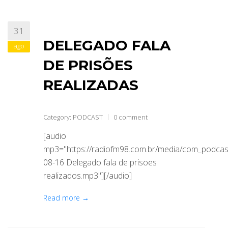
31
DELEGADO FALA
ago
DE PRISÕES
REALIZADAS
Category:
PODCAST
0 comment
[audio
mp3="https://radiofm98.com.br/media/com_podca
08-16 Delegado fala de prisoes
realizados.mp3"][/audio]
Read more →