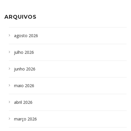
aparelho para fazer exames de tomografia
sepultados em SP
ARQUIVOS
agosto 2026
julho 2026
junho 2026
maio 2026
abril 2026
março 2026