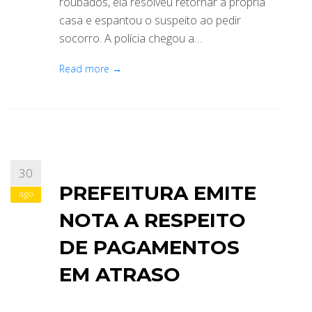
roubados, ela resolveu retornar à própria
casa e espantou o suspeito ao pedir
socorro. A polícia chegou a…
Read more →
30
PREFEITURA EMITE
ago
NOTA A RESPEITO
DE PAGAMENTOS
EM ATRASO