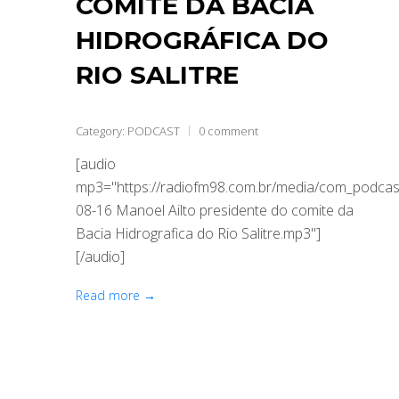
COMITÊ DA BACIA
HIDROGRÁFICA DO
RIO SALITRE
Category:
PODCAST
0 comment
[audio
mp3="https://radiofm98.com.br/media/com_podca
08-16 Manoel Ailto presidente do comite da
Bacia Hidrografica do Rio Salitre.mp3"]
[/audio]
Read more →