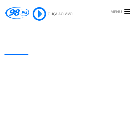
MENU
OUÇA AO VIVO
INÍCIO
SOBRE
Our Latest Blog Posts
NOTÍCIAS
PODCAST
GALERIA