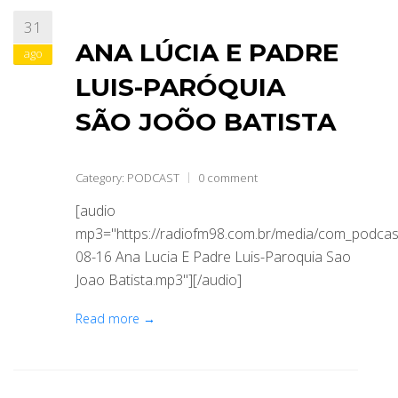
31
ABRANGÊNCIA
ANA LÚCIA E PADRE
ago
LUIS-PARÓQUIA
CONTATO
SÃO JOÕO BATISTA
Category:
PODCAST
0 comment
[audio
mp3="https://radiofm98.com.br/media/com_podca
08-16 Ana Lucia E Padre Luis-Paroquia Sao
Joao Batista.mp3"][/audio]
Read more →