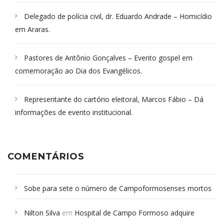
Delegado de polícia civil, dr. Eduardo Andrade – Homicídio
em Araras.
Pastores de Antônio Gonçalves – Evento gospel em
comemoração ao Dia dos Evangélicos.
Representante do cartório eleitoral, Marcos Fábio – Dá
informações de evento institucional.
COMENTÁRIOS
Sobe para sete o número de Campoformosenses mortos
em desabamento em São Paulo - Revista da Bahia
em
Nilton Silva
em
Hospital de Campo Formoso adquire
Campoformosenses que morreram em desabamentos são