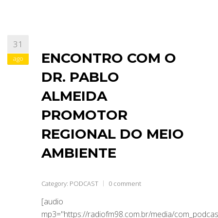
31
ENCONTRO COM O
ago
DR. PABLO
ALMEIDA
PROMOTOR
REGIONAL DO MEIO
AMBIENTE
Category:
PODCAST
0 comment
[audio
mp3="https://radiofm98.com.br/media/com_podca