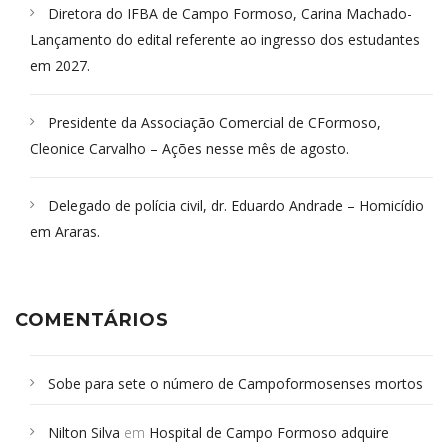
Diretora do IFBA de Campo Formoso, Carina Machado-
Lançamento do edital referente ao ingresso dos estudantes
em 2027.
Presidente da Associação Comercial de CFormoso,
Cleonice Carvalho – Ações nesse mês de agosto.
Delegado de polícia civil, dr. Eduardo Andrade – Homicídio
em Araras.
COMENTÁRIOS
Sobe para sete o número de Campoformosenses mortos
em desabamento em São Paulo - Revista da Bahia
em
Nilton Silva
em
Hospital de Campo Formoso adquire
Campoformosenses que morreram em desabamentos são