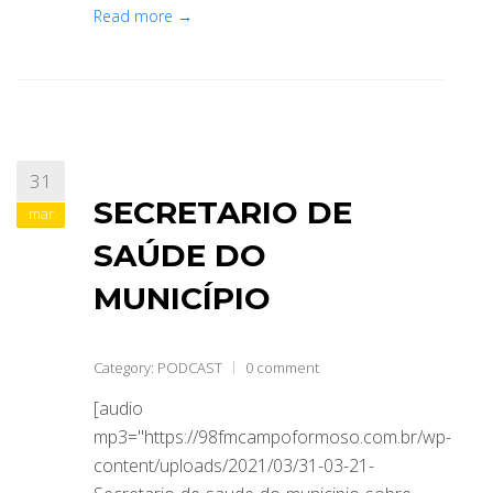
Read more →
31
SECRETARIO DE
mar
SAÚDE DO
MUNICÍPIO
Category:
PODCAST
0 comment
[audio
mp3="https://98fmcampoformoso.com.br/wp-
content/uploads/2021/03/31-03-21-