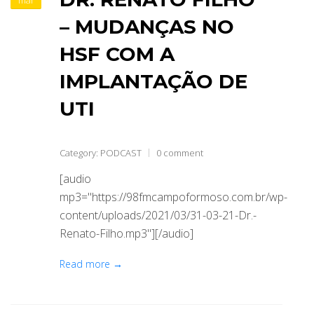
mar
– MUDANÇAS NO
HSF COM A
IMPLANTAÇÃO DE
UTI
Category:
PODCAST
0 comment
[audio
mp3="https://98fmcampoformoso.com.br/wp-
content/uploads/2021/03/31-03-21-Dr.-
Renato-Filho.mp3"][/audio]
Read more →