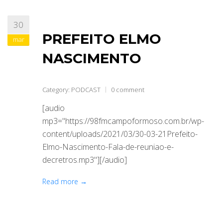
30
PREFEITO ELMO
mar
NASCIMENTO
Category:
PODCAST
0 comment
[audio
mp3="https://98fmcampoformoso.com.br/wp-
content/uploads/2021/03/30-03-21Prefeito-
Elmo-Nascimento-Fala-de-reuniao-e-
decretros.mp3"][/audio]
Read more →