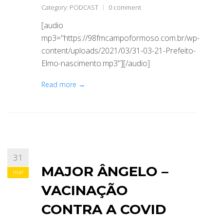
Category:
PODCAST
0 comment
[audio
mp3="https://98fmcampoformoso.com.br/wp-
content/uploads/2021/03/31-03-21-Prefeito-
Elmo-nascimento.mp3"][/audio]
Read more →
31
MAJOR ÂNGELO –
mar
VACINAÇÃO
CONTRA A COVID