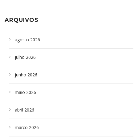
aparelho para fazer exames de tomografia
sepultados em SP
ARQUIVOS
agosto 2026
julho 2026
junho 2026
maio 2026
abril 2026
março 2026