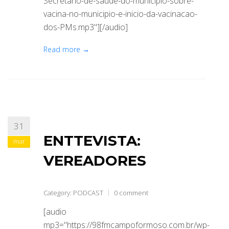
Secretario-de-saude-do-municipio-sobre-
vacina-no-municipio-e-inicio-da-vacinacao-
dos-PMs.mp3"][/audio]
Read more →
31
ENTTEVISTA:
mar
VEREADORES
Category:
PODCAST
0 comment
[audio
mp3="https://98fmcampoformoso.com.br/wp-