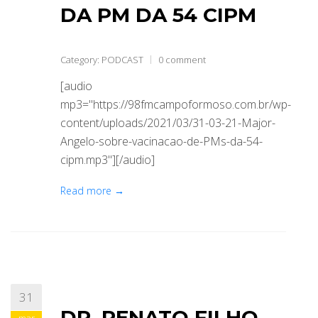
DA PM DA 54 CIPM
Category:
PODCAST
0 comment
[audio
mp3="https://98fmcampoformoso.com.br/wp-
content/uploads/2021/03/31-03-21-Major-
Angelo-sobre-vacinacao-de-PMs-da-54-
cipm.mp3"][/audio]
Read more →
31
DR. RENATO FILHO