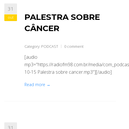
31
ABRANGÊNCIA
PALESTRA SOBRE
out
CÂNCER
CONTATO
Category:
PODCAST
0 comment
[audio
mp3="https://radiofm98.com.br/media/com_podca
10-15 Palestra sobre cancer.mp3"][/audio]
Read more →
31