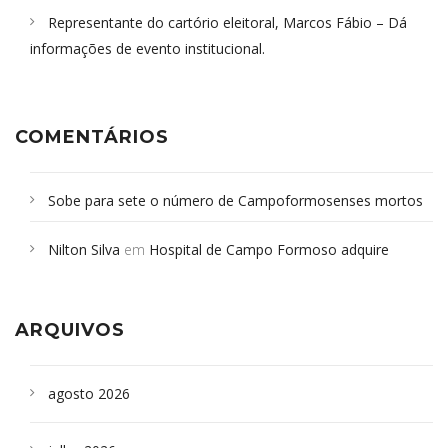
Representante do cartório eleitoral, Marcos Fábio – Dá
informações de evento institucional.
COMENTÁRIOS
Sobe para sete o número de Campoformosenses mortos
em desabamento em São Paulo - Revista da Bahia
em
Nilton Silva
em
Hospital de Campo Formoso adquire
Campoformosenses que morreram em desabamentos são
aparelho para fazer exames de tomografia
sepultados em SP
ARQUIVOS
agosto 2026