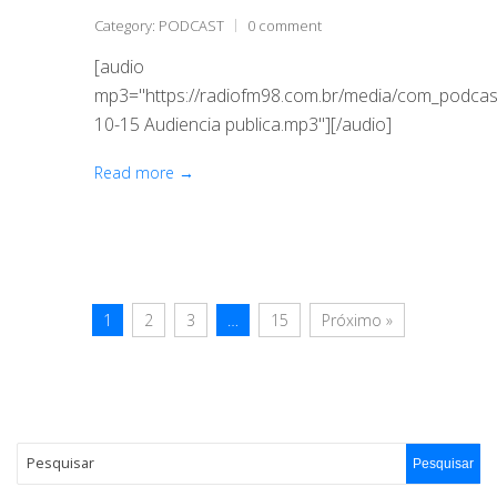
Category:
PODCAST
0 comment
[audio
mp3="https://radiofm98.com.br/media/com_podca
10-15 Audiencia publica.mp3"][/audio]
Read more →
1
2
3
…
15
Próximo »