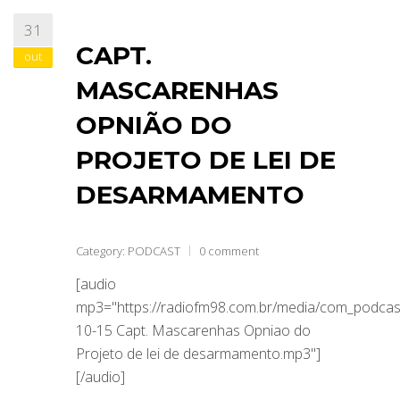
31
CAPT.
out
MASCARENHAS
OPNIÃO DO
PROJETO DE LEI DE
DESARMAMENTO
Category:
PODCAST
0 comment
[audio
mp3="https://radiofm98.com.br/media/com_podca
10-15 Capt. Mascarenhas Opniao do
Projeto de lei de desarmamento.mp3"]
[/audio]