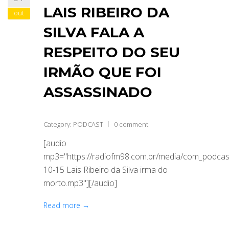
LAIS RIBEIRO DA
out
SILVA FALA A
RESPEITO DO SEU
IRMÃO QUE FOI
ASSASSINADO
Category:
PODCAST
0 comment
[audio
mp3="https://radiofm98.com.br/media/com_podca
10-15 Lais Ribeiro da Silva irma do
morto.mp3"][/audio]
Read more →