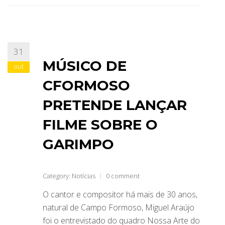
31
MÚSICO DE
out
CFORMOSO
PRETENDE LANÇAR
FILME SOBRE O
GARIMPO
Category:
Notícias
0 comment
O cantor e compositor há mais de 30 anos,
natural de Campo Formoso, Miguel Araújo
foi o entrevistado do quadro Nossa Arte do