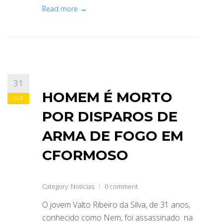
Read more →
31
HOMEM É MORTO
out
POR DISPAROS DE
ARMA DE FOGO EM
CFORMOSO
Category:
Notícias
0 comment
O jovem Valto Ribeiro da Silva, de 31 anos,
conhecido como Nem, foi assassinado na