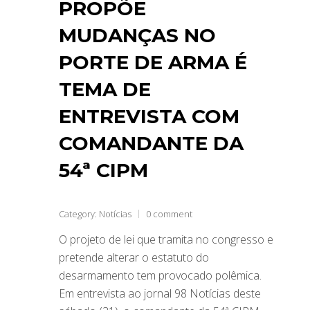
PROPÕE
MUDANÇAS NO
PORTE DE ARMA É
TEMA DE
ENTREVISTA COM
COMANDANTE DA
54ª CIPM
Category:
Notícias
0 comment
O projeto de lei que tramita no congresso e
pretende alterar o estatuto do
desarmamento tem provocado polêmica.
Em entrevista ao jornal 98 Notícias deste