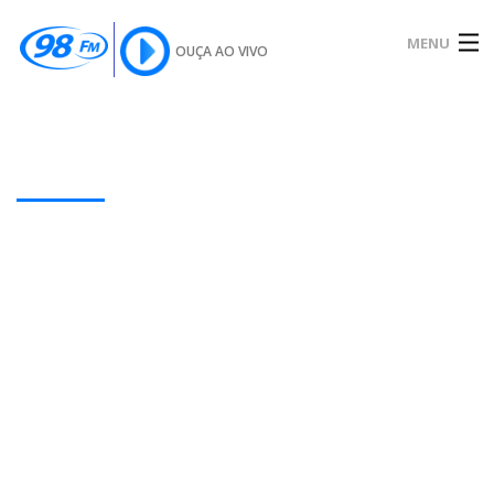
MENU
OUÇA AO VIVO
INÍCIO
SOBRE
Our Latest Blog Posts
NOTÍCIAS
PODCAST
GALERIA