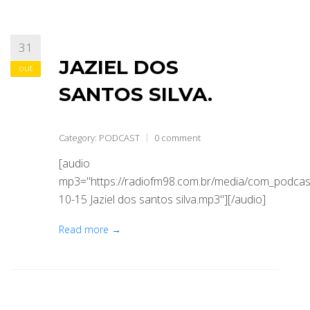
31
JAZIEL DOS
out
SANTOS SILVA.
Category:
PODCAST
0 comment
[audio
mp3="https://radiofm98.com.br/media/com_podca
10-15 Jaziel dos santos silva.mp3"][/audio]
Read more →