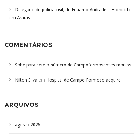
Delegado de polícia civil, dr. Eduardo Andrade – Homicídio
em Araras.
COMENTÁRIOS
Sobe para sete o número de Campoformosenses mortos
em desabamento em São Paulo - Revista da Bahia
em
Nilton Silva
em
Hospital de Campo Formoso adquire
Campoformosenses que morreram em desabamentos são
aparelho para fazer exames de tomografia
sepultados em SP
ARQUIVOS
agosto 2026