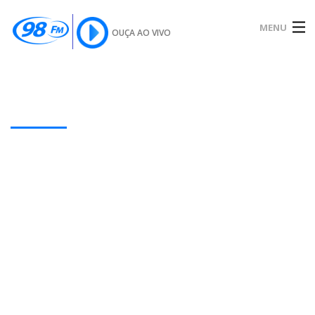
MENU
OUÇA AO VIVO
INÍCIO
SOBRE
Our Latest Blog Posts
NOTÍCIAS
PODCAST
GALERIA