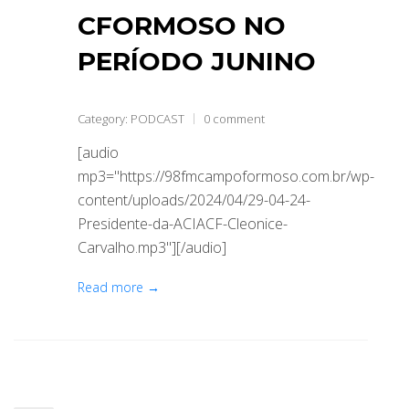
CFORMOSO NO
PERÍODO JUNINO
Category:
PODCAST
0 comment
[audio
mp3="https://98fmcampoformoso.com.br/wp-
content/uploads/2024/04/29-04-24-
Presidente-da-ACIACF-Cleonice-
Carvalho.mp3"][/audio]
Read more →