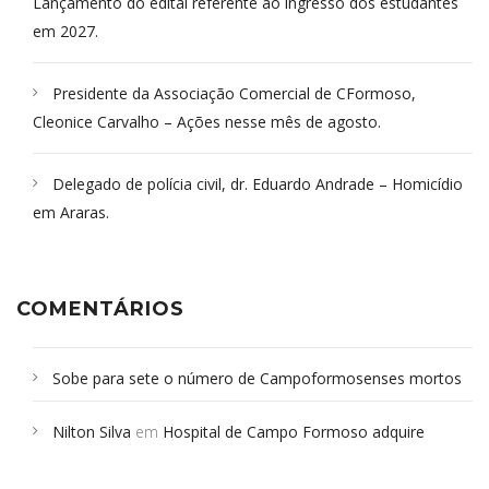
Lançamento do edital referente ao ingresso dos estudantes
em 2027.
Presidente da Associação Comercial de CFormoso,
Cleonice Carvalho – Ações nesse mês de agosto.
Delegado de polícia civil, dr. Eduardo Andrade – Homicídio
em Araras.
COMENTÁRIOS
Sobe para sete o número de Campoformosenses mortos
em desabamento em São Paulo - Revista da Bahia
em
Nilton Silva
em
Hospital de Campo Formoso adquire
Campoformosenses que morreram em desabamentos são
aparelho para fazer exames de tomografia
sepultados em SP