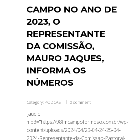
CAMPO NO ANO DE
2023, O
REPRESENTANTE
DA COMISSÃO,
MAURO JAQUES,
INFORMA OS
NÚMEROS
Category:
PODCAST
0 comment
[audio
mp3="https://98fmcampoformoso.com.br/wp-
content/uploads/2024/04/29-04-24-25-04-
2024-Representante-da-Comissao-Pastoral-