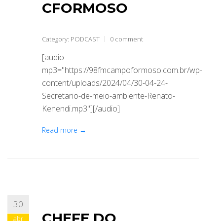
CFORMOSO
Category:
PODCAST
0 comment
[audio
mp3="https://98fmcampoformoso.com.br/wp-
content/uploads/2024/04/30-04-24-
Secretario-de-meio-ambiente-Renato-
Kenendi.mp3"][/audio]
Read more →
30
CHEFE DO
abr