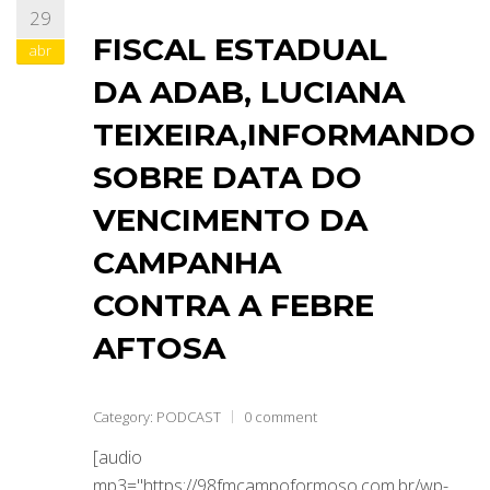
29
FISCAL ESTADUAL
abr
DA ADAB, LUCIANA
TEIXEIRA,INFORMANDO
SOBRE DATA DO
VENCIMENTO DA
CAMPANHA
CONTRA A FEBRE
AFTOSA
Category:
PODCAST
0 comment
[audio
mp3="https://98fmcampoformoso.com.br/wp-