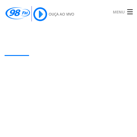
MENU
OUÇA AO VIVO
INÍCIO
SOBRE
Our Latest Blog Posts
NOTÍCIAS
PODCAST
GALERIA