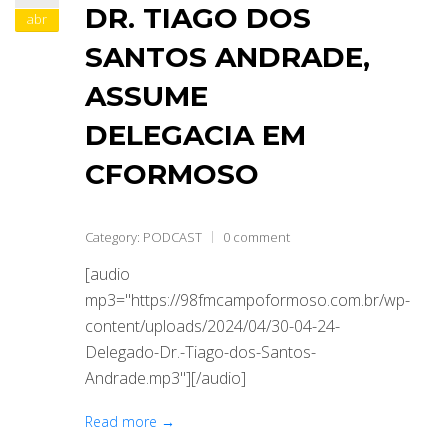
DR. TIAGO DOS
abr
SANTOS ANDRADE,
ASSUME
DELEGACIA EM
CFORMOSO
Category:
PODCAST
0 comment
[audio
mp3="https://98fmcampoformoso.com.br/wp-
content/uploads/2024/04/30-04-24-
Delegado-Dr.-Tiago-dos-Santos-
Andrade.mp3"][/audio]
Read more →