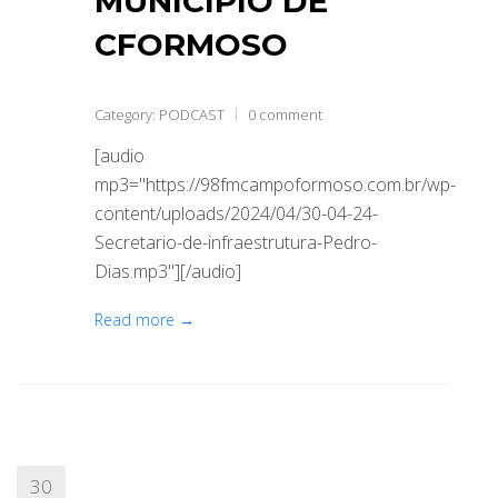
MUNICÍPIO DE
CFORMOSO
Category:
PODCAST
0 comment
[audio
mp3="https://98fmcampoformoso.com.br/wp-
content/uploads/2024/04/30-04-24-
Secretario-de-infraestrutura-Pedro-
Dias.mp3"][/audio]
Read more →
30