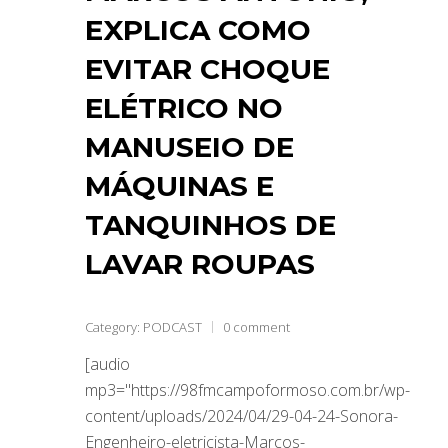
EXPLICA COMO
EVITAR CHOQUE
ELÉTRICO NO
MANUSEIO DE
MÁQUINAS E
TANQUINHOS DE
LAVAR ROUPAS
Category:
PODCAST
0 comment
[audio
mp3="https://98fmcampoformoso.com.br/wp-
content/uploads/2024/04/29-04-24-Sonora-
Engenheiro-eletricista-Marcos-