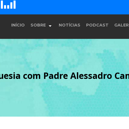
D
H
G
E
F
INÍCIO
SOBRE
NOTÍCIAS
PODCAST
GALER
História
eguesia com Padre Alessadro C
Equipe
Programação