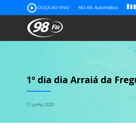
A
OUÇA AO VIVO
NO AR: Automático
B
c
1º dia dia Arraiá da Fr
11 junho 2025