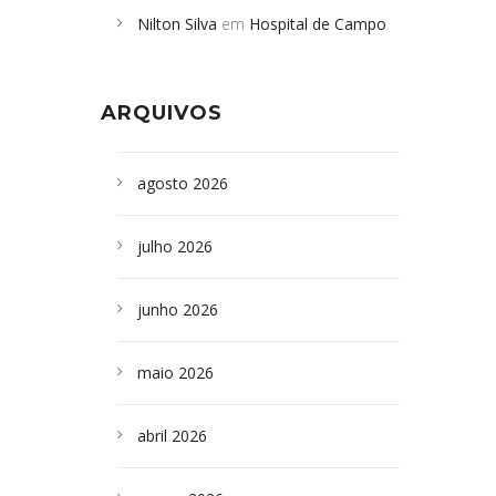
Nilton Silva
em
Hospital de Campo
desabamento em São Paulo - Revista
Formoso adquire aparelho para fazer
da Bahia
em
Campoformosenses que
exames de tomografia
morreram em desabamentos são
ARQUIVOS
sepultados em SP
agosto 2026
julho 2026
junho 2026
maio 2026
abril 2026