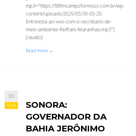
mp3="https://98fmcampoformoso.com.br/wp-
content/uploads/2025/05/30-05-25-
Entrevista-ao-vivo-com-o-secretario-de-
meio-ambiente-Reifram-Maranhao.mp3"]
[/audio]
Read more →
30
SONORA:
maio
GOVERNADOR DA
BAHIA JERÔNIMO