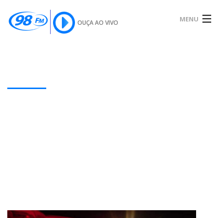
MENU
OUÇA AO VIVO
INÍCIO
SOBRE
Our Latest Blog Posts
NOTÍCIAS
PODCAST
GALERIA