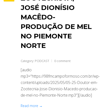
JOSÉ DIONÍSIO
MACÊDO-
PRODUÇÃO DE MEL
NO PIEMONTE
NORTE
Category:
PODCAST
0 comment
[audio
mp3="https://98fmcampoformoso.com.br/wp-
content/uploads/2025/05/05-25-Doutor-em-
Zootecnia-Jose-Dionisio-Macedo-producao-
de-mel-no-Piemonte-Norte.mp3"][/audio]
Read more →