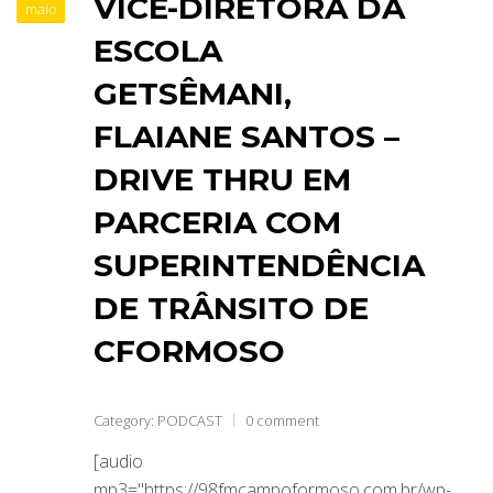
VICE-DIRETORA DA
maio
ESCOLA
GETSÊMANI,
FLAIANE SANTOS –
DRIVE THRU EM
PARCERIA COM
SUPERINTENDÊNCIA
DE TRÂNSITO DE
CFORMOSO
Category:
PODCAST
0 comment
[audio
mp3="https://98fmcampoformoso.com.br/wp-