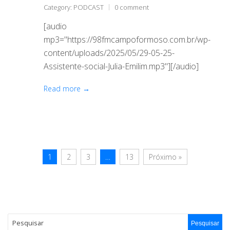
Category:
PODCAST
0 comment
[audio
mp3="https://98fmcampoformoso.com.br/wp-
content/uploads/2025/05/29-05-25-
Assistente-social-Julia-Emilim.mp3"][/audio]
Read more →
1
2
3
…
13
Próximo »