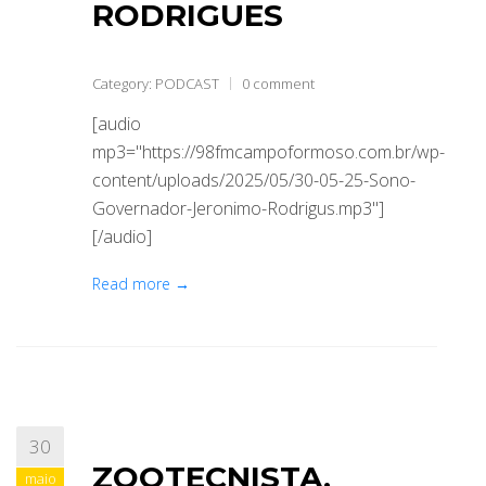
RODRIGUES
Category:
PODCAST
0 comment
[audio
mp3="https://98fmcampoformoso.com.br/wp-
content/uploads/2025/05/30-05-25-Sono-
Governador-Jeronimo-Rodrigus.mp3"]
[/audio]
Read more →
30
ZOOTECNISTA,
maio