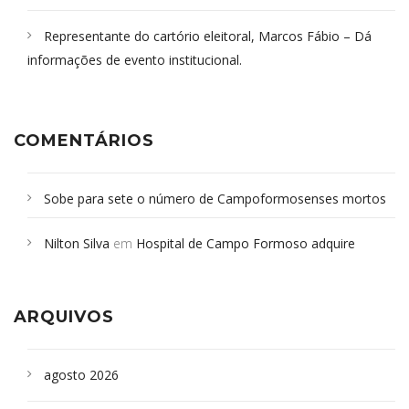
Representante do cartório eleitoral, Marcos Fábio – Dá
informações de evento institucional.
COMENTÁRIOS
Sobe para sete o número de Campoformosenses mortos
em desabamento em São Paulo - Revista da Bahia
em
Nilton Silva
em
Hospital de Campo Formoso adquire
Campoformosenses que morreram em desabamentos são
aparelho para fazer exames de tomografia
sepultados em SP
ARQUIVOS
agosto 2026