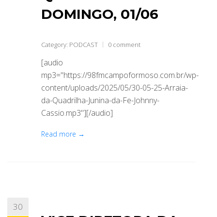
DOMINGO, 01/06
Category:
PODCAST
0 comment
[audio
mp3="https://98fmcampoformoso.com.br/wp-
content/uploads/2025/05/30-05-25-Arraia-
da-Quadrilha-Junina-da-Fe-Johnny-
Cassio.mp3"][/audio]
Read more →
30