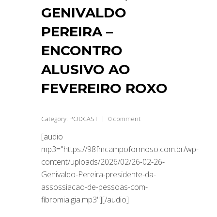
GENIVALDO
PEREIRA –
ENCONTRO
ALUSIVO AO
FEVEREIRO ROXO
Category:
PODCAST
0 comment
[audio
mp3="https://98fmcampoformoso.com.br/wp-
content/uploads/2026/02/26-02-26-
Genivaldo-Pereira-presidente-da-
assossiacao-de-pessoas-com-
fibromialgia.mp3"][/audio]