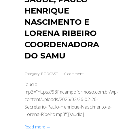
HENRIQUE
NASCIMENTO E
LORENA RIBEIRO
COORDENADORA
DO SAMU
Category:
PODCAST
0 comment
[audio
mp3="https://98fmcampoformoso.com.br/wp-
content/uploads/2026/02/26-02-26-
Secretario-Paulo-Henrique-Nascimento-e-
Lorena-Ribeiro.mp3"][/audio]
Read more →