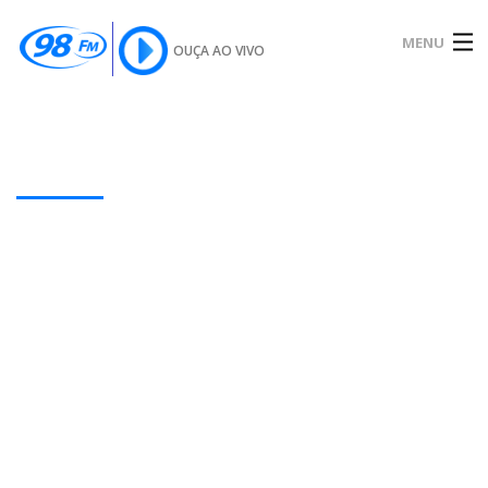
MENU
OUÇA AO VIVO
INÍCIO
SOBRE
Our Latest Blog Posts
NOTÍCIAS
PODCAST
GALERIA