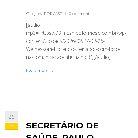
Category:
PODCAST
0 comment
[audio
mp3="https://98fmcampoformoso.com.br/wp-
content/uploads/2026/02/27-02-26-
Wemessom-Florencio-treinador-com-foco-
na-comunicacao-interna.mp3"][/audio]
Read more →
26
SECRETÁRIO DE
fev
SAÚDE, PAULO