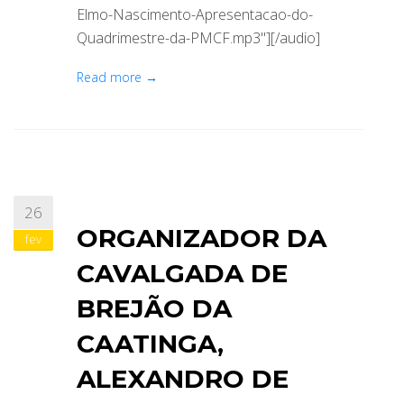
Elmo-Nascimento-Apresentacao-do-
Quadrimestre-da-PMCF.mp3"][/audio]
Read more →
26
ORGANIZADOR DA
fev
CAVALGADA DE
BREJÃO DA
CAATINGA,
ALEXANDRO DE