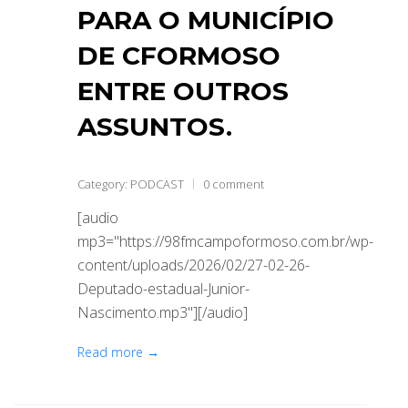
PARA O MUNICÍPIO
DE CFORMOSO
ENTRE OUTROS
ASSUNTOS.
Category:
PODCAST
0 comment
[audio
mp3="https://98fmcampoformoso.com.br/wp-
content/uploads/2026/02/27-02-26-
Deputado-estadual-Junior-
Nascimento.mp3"][/audio]
Read more →