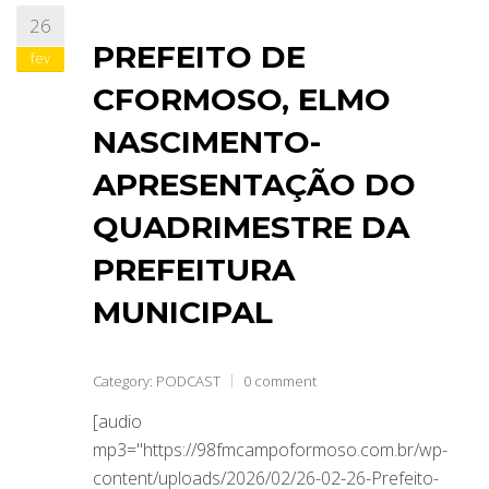
26
PREFEITO DE
fev
CFORMOSO, ELMO
NASCIMENTO-
APRESENTAÇÃO DO
QUADRIMESTRE DA
PREFEITURA
MUNICIPAL
Category:
PODCAST
0 comment
[audio
mp3="https://98fmcampoformoso.com.br/wp-
content/uploads/2026/02/26-02-26-Prefeito-