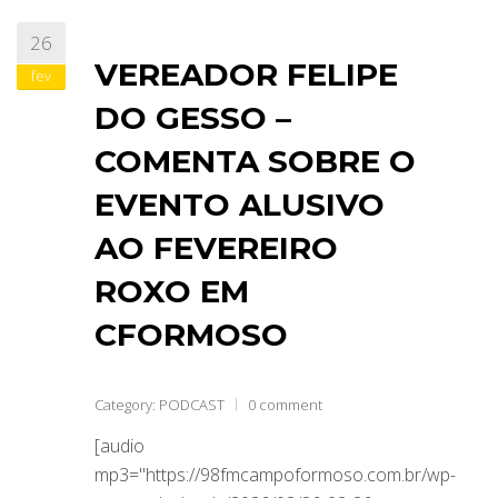
26
VEREADOR FELIPE
fev
DO GESSO –
COMENTA SOBRE O
EVENTO ALUSIVO
AO FEVEREIRO
ROXO EM
CFORMOSO
Category:
PODCAST
0 comment
[audio
mp3="https://98fmcampoformoso.com.br/wp-