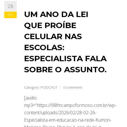
28
UM ANO DA LEI
fev
QUE PROÍBE
CELULAR NAS
ESCOLAS:
ESPECIALISTA FALA
SOBRE O ASSUNTO.
Category:
PODCAST
0 comment
[audio
mp3="https://98fmcampoformoso.com.br/wp-
content/uploads/2026/02/28-02-26-
Especialista-em-educacao-na-rede-Kumon-