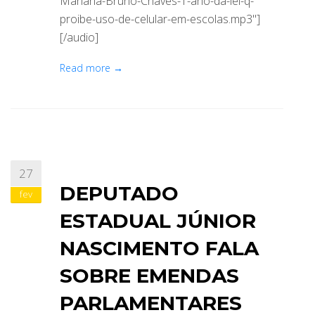
Mariana-Bruno-Chaves-1-ano-da-lei-q-
proibe-uso-de-celular-em-escolas.mp3"]
[/audio]
Read more →
27
DEPUTADO
fev
ESTADUAL JÚNIOR
NASCIMENTO FALA
SOBRE EMENDAS
PARLAMENTARES