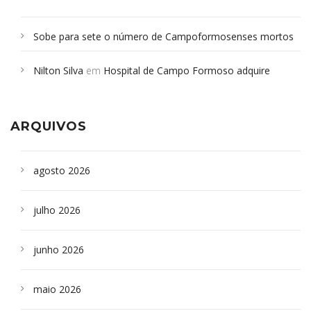
Sobe para sete o número de Campoformosenses mortos
em desabamento em São Paulo - Revista da Bahia
em
Nilton Silva
em
Hospital de Campo Formoso adquire
Campoformosenses que morreram em desabamentos são
aparelho para fazer exames de tomografia
sepultados em SP
ARQUIVOS
agosto 2026
julho 2026
junho 2026
maio 2026