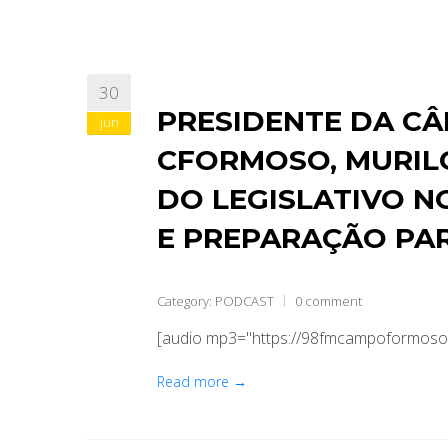
30
PRESIDENTE DA CÂ
jun
CFORMOSO, MURIL
DO LEGISLATIVO N
E PREPARAÇÃO PA
Category:
PODCAST
0 comment
[audio mp3="https://98fmcampoformoso
Read more →