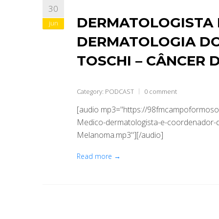
30
DERMATOLOGISTA 
jun
DERMATOLOGIA DO
TOSCHI – CÂNCER 
Category:
PODCAST
0 comment
[audio mp3="https://98fmcampoformoso.
Medico-dermatologista-e-coordenador-
Melanoma.mp3"][/audio]
Read more →