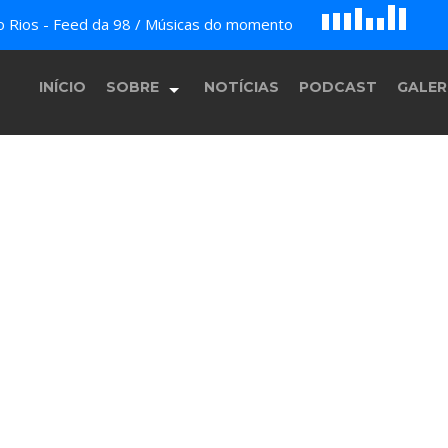
D
H
A
do Rios - Feed da 98 / Músicas do momento
E
F
B
c
G
INÍCIO
SOBRE
NOTÍCIAS
PODCAST
GALER
História
Equipe
Programação