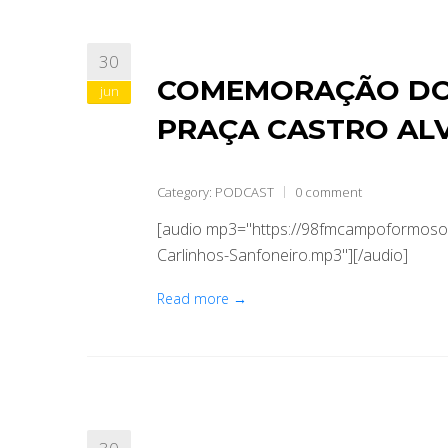
30
COMEMORAÇÃO DO 
jun
PRAÇA CASTRO AL
Category:
PODCAST
0 comment
[audio mp3="https://98fmcampoformoso
Carlinhos-Sanfoneiro.mp3"][/audio]
Read more →