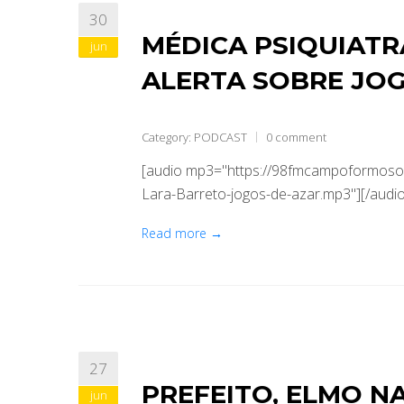
30
MÉDICA PSIQUIATR
jun
ALERTA SOBRE JOG
Category:
PODCAST
0 comment
[audio mp3="https://98fmcampoformoso.
Lara-Barreto-jogos-de-azar.mp3"][/audio
Read more →
27
PREFEITO, ELMO N
jun