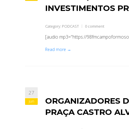
INVESTIMENTOS P
Category:
PODCAST
0 comment
[audio mp3="https://98fmcampoformoso.
Read more →
27
ORGANIZADORES D
jun
PRAÇA CASTRO ALV