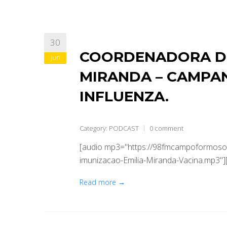
30
COORDENADORA DE
jun
MIRANDA – CAMPA
INFLUENZA.
Category:
PODCAST
0 comment
[audio mp3="https://98fmcampoformoso
imunizacao-Emilia-Miranda-Vacina.mp3"][
Read more →