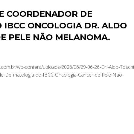
E COORDENADOR DE
 IBCC ONCOLOGIA DR. ALDO
DE PELE NÃO MELANOMA.
com.br/wp-content/uploads/2026/06/29-06-26-Dr.-Aldo-Toschi
de-Dermatologia-do-IBCC-Oncologia-Cancer-de-Pele-Nao-