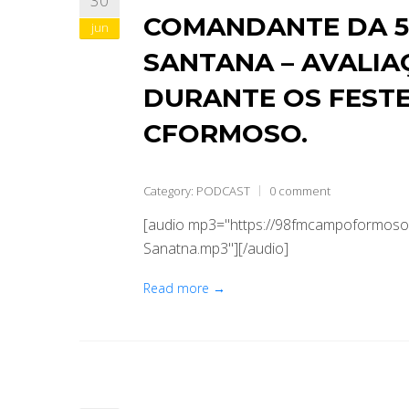
30
COMANDANTE DA 54
jun
SANTANA – AVALI
DURANTE OS FESTE
CFORMOSO.
Category:
PODCAST
0 comment
[audio mp3="https://98fmcampoformoso.
Sanatna.mp3"][/audio]
Read more →