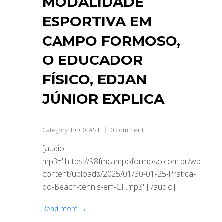
MODALIDADE
ESPORTIVA EM
CAMPO FORMOSO,
O EDUCADOR
FÍSICO, EDJAN
JÚNIOR EXPLICA
Category:
PODCAST
0 comment
[audio
mp3="https://98fmcampoformoso.com.br/wp-
content/uploads/2025/01/30-01-25-Pratica-
do-Beach-tennis-em-CF.mp3"][/audio]
Read more →