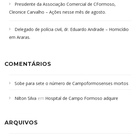
Presidente da Associação Comercial de CFormoso,
Cleonice Carvalho – Ações nesse mês de agosto.
Delegado de polícia civil, dr. Eduardo Andrade – Homicídio
em Araras.
COMENTÁRIOS
Sobe para sete o número de Campoformosenses mortos
em desabamento em São Paulo - Revista da Bahia
em
Nilton Silva
em
Hospital de Campo Formoso adquire
Campoformosenses que morreram em desabamentos são
aparelho para fazer exames de tomografia
sepultados em SP
ARQUIVOS