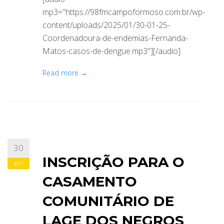
mp3="https://98fmcampoformoso.com.br/wp-
content/uploads/2025/01/30-01-25-
Coordenadoura-de-endemias-Fernanda-
Matos-casos-de-dengue.mp3"][/audio]
Read more →
30
INSCRIÇÃO PARA O
jan
CASAMENTO
COMUNITÁRIO DE
LAGE DOS NEGROS