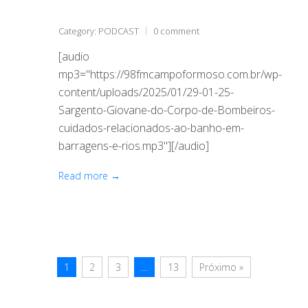
Category:
PODCAST
0 comment
[audio
mp3="https://98fmcampoformoso.com.br/wp-
content/uploads/2025/01/29-01-25-
Sargento-Giovane-do-Corpo-de-Bombeiros-
cuidados-relacionados-ao-banho-em-
barragens-e-rios.mp3"][/audio]
Read more →
1
2
3
…
13
Próximo »