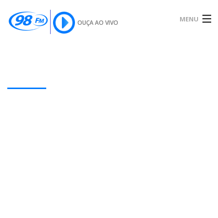
MENU
OUÇA AO VIVO
INÍCIO
SOBRE
Our Latest Blog Posts
NOTÍCIAS
PODCAST
GALERIA