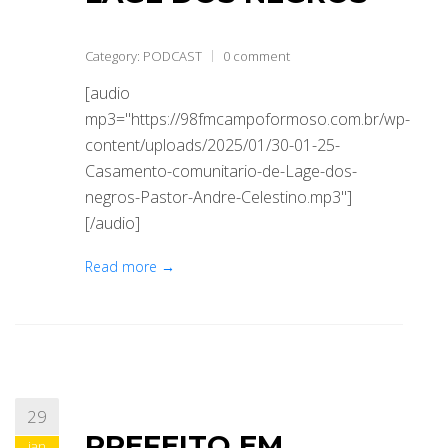
Category:
PODCAST
0 comment
[audio
mp3="https://98fmcampoformoso.com.br/wp-
content/uploads/2025/01/30-01-25-
Casamento-comunitario-de-Lage-dos-
negros-Pastor-Andre-Celestino.mp3"]
[/audio]
Read more →
29
PREFEITO EM
jan