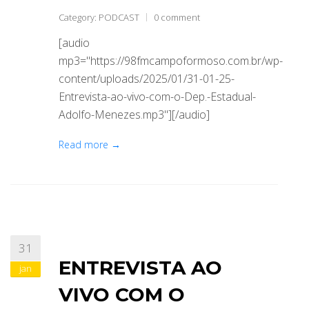
Category:
PODCAST
0 comment
[audio
mp3="https://98fmcampoformoso.com.br/wp-
content/uploads/2025/01/31-01-25-
Entrevista-ao-vivo-com-o-Dep.-Estadual-
Adolfo-Menezes.mp3"][/audio]
Read more →
31
ENTREVISTA AO
jan
VIVO COM O