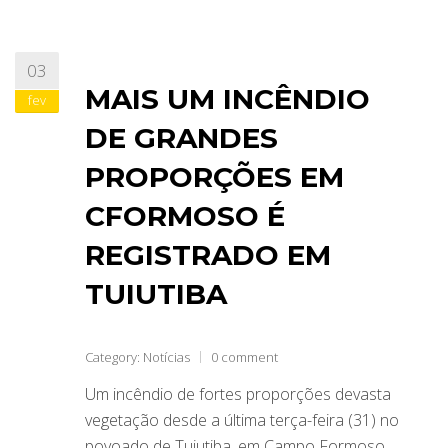
03
MAIS UM INCÊNDIO
fev
DE GRANDES
PROPORÇÕES EM
CFORMOSO É
REGISTRADO EM
TUIUTIBA
Category:
Notícias
0 comment
Um incêndio de fortes proporções devasta
vegetação desde a última terça-feira (31) no
povoado de Tuiutiba, em Campo Formoso