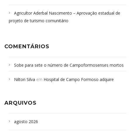
Agricultor Aderbal Nascimento – Aprovação estadual de
projeto de turismo comunitário
COMENTÁRIOS
Sobe para sete o número de Campoformosenses mortos
em desabamento em São Paulo - Revista da Bahia
em
Nilton Silva
em
Hospital de Campo Formoso adquire
Campoformosenses que morreram em desabamentos são
aparelho para fazer exames de tomografia
sepultados em SP
ARQUIVOS
agosto 2026