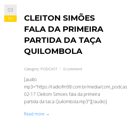
03
CLEITON SIMÕES
fev
FALA DA PRIMEIRA
PARTIDA DA TAÇA
QUILOMBOLA
Category:
PODCAST
0 comment
[audio
mp3="https://radiofm98.com.br/media/com_podca
02-17 Cleitom Simoes fala da primeira
partida da taca Quilombola.mp3"][/audio]
Read more →