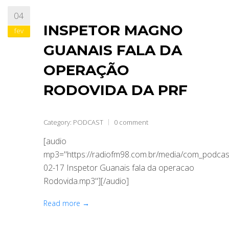
04
ABRANGÊNCIA
INSPETOR MAGNO
fev
GUANAIS FALA DA
CONTATO
OPERAÇÃO
RODOVIDA DA PRF
Category:
PODCAST
0 comment
[audio
mp3="https://radiofm98.com.br/media/com_podca
02-17 Inspetor Guanais fala da operacao
Rodovida.mp3"][/audio]
Read more →