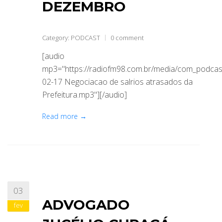
DEZEMBRO
Category:
PODCAST
0 comment
[audio
mp3="https://radiofm98.com.br/media/com_podca
02-17 Negociacao de salrios atrasados da
Prefeitura.mp3"][/audio]
Read more →
03
ADVOGADO
fev