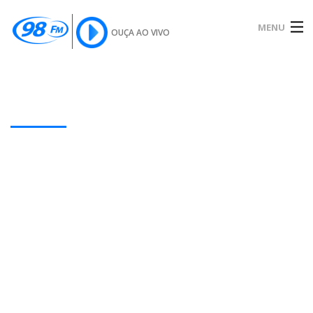
MENU
OUÇA AO VIVO
INÍCIO
SOBRE
Our Latest Blog Posts
NOTÍCIAS
PODCAST
GALERIA