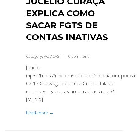
JUCÉLIO CURAÇÁ
EXPLICA COMO
SACAR FGTS DE
CONTAS INATIVAS
Category:
PODCAST
0 comment
[audio
mp3="https://radiofm98.com.br/media/com_podca
02-17 O advogado Jucelio Curaca fala de
questoes ligadas as area trabalista.mp3"]
[/audio]
Read more →