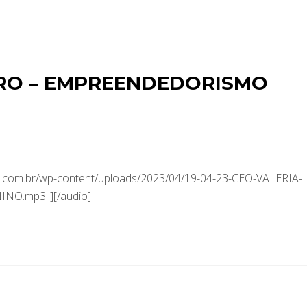
IRO – EMPREENDEDORISMO
.com.br/wp-content/uploads/2023/04/19-04-23-CEO-VALERIA-
O.mp3"][/audio]