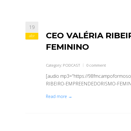
19
CEO VALÉRIA RIBE
abr
FEMININO
Category:
PODCAST
0 comment
[audio mp3="https://98fmcampoformoso
RIBEIRO-EMPREENDEDORISMO-FEMININ
Read more →