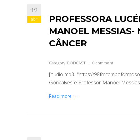
19
PROFESSORA LUCÉ
abr
MANOEL MESSIAS-
CÂNCER
Category:
PODCAST
0 comment
[audio mp3="https://98fmcampoformoso.
Goncalves-e-Professor-Manoel-Messias
Read more →