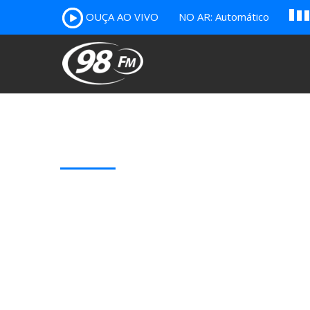
A
OUÇA AO VIVO
NO AR: Automático
B
c
Our Latest Blog Posts