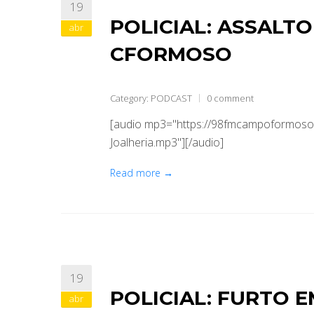
19
POLICIAL: ASSALT
abr
CFORMOSO
Category:
PODCAST
0 comment
[audio mp3="https://98fmcampoformoso.
Joalheria.mp3"][/audio]
Read more →
19
POLICIAL: FURTO 
abr