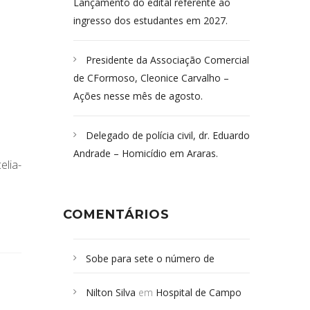
Lançamento do edital referente ao
ingresso dos estudantes em 2027.
Presidente da Associação Comercial
de CFormoso, Cleonice Carvalho –
Ações nesse mês de agosto.
Delegado de polícia civil, dr. Eduardo
Andrade – Homicídio em Araras.
lia-
COMENTÁRIOS
Sobe para sete o número de
Campoformosenses mortos em
Nilton Silva
em
Hospital de Campo
desabamento em São Paulo - Revista