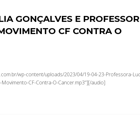
LIA GONÇALVES E PROFESSOR
 MOVIMENTO CF CONTRA O
com.br/wp-content/uploads/2023/04/19-04-23-Professora-Luce
-Movimento-CF-Contra-O-Cancer.mp3"][/audio]