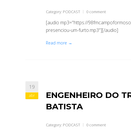
Category:
PODCAST
0 comment
[audio mp3="https://98fmcampoformoso
presenciou-um-furto.mp3"][/audio]
Read more →
19
ENGENHEIRO DO T
abr
BATISTA
Category:
PODCAST
0 comment