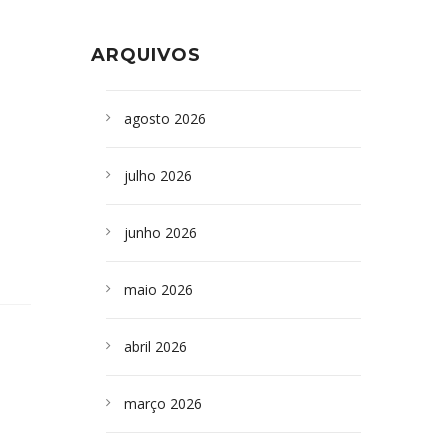
Formoso adquire aparelho para fazer
da Bahia
em
Campoformosenses que
exames de tomografia
morreram em desabamentos são
ARQUIVOS
sepultados em SP
agosto 2026
julho 2026
junho 2026
maio 2026
abril 2026
março 2026