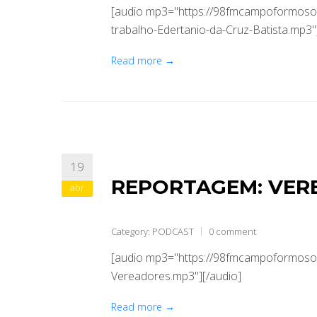
[audio mp3="https://98fmcampoformoso.
trabalho-Edertanio-da-Cruz-Batista.mp3"
Read more →
19
REPORTAGEM: VER
abr
Category:
PODCAST
0 comment
[audio mp3="https://98fmcampoformoso
Vereadores.mp3"][/audio]
Read more →