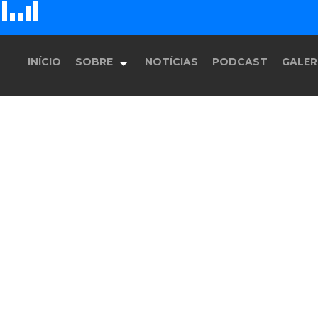
D
H
G
E
F
INÍCIO
SOBRE
NOTÍCIAS
PODCAST
GALER
História
Equipe
Programação