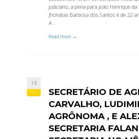
judiciário, a pena para João Henrique da
Jhonatas Barbosa dos Santos é de 22 anos 
A…
Read more →
19
SECRETÁRIO DE AG
jul
CARVALHO, LUDIM
AGRÔNOMA , E AL
SECRETARIA FALA