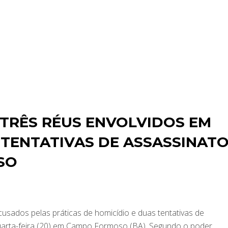
TRÊS RÉUS ENVOLVIDOS EM
 TENTATIVAS DE ASSASSINAT
SO
cusados pelas práticas de homicídio e duas tentativas de
arta-feira (20) em Campo Formoso (BA). Segundo o poder