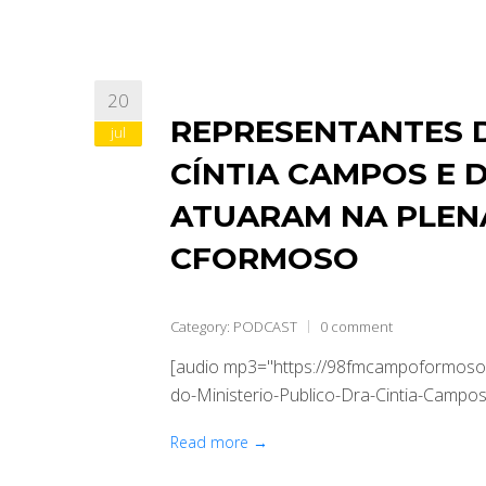
20
REPRESENTANTES D
jul
CÍNTIA CAMPOS E 
ATUARAM NA PLEN
CFORMOSO
Category:
PODCAST
0 comment
[audio mp3="https://98fmcampoformoso
do-Ministerio-Publico-Dra-Cintia-Campos
Read more →