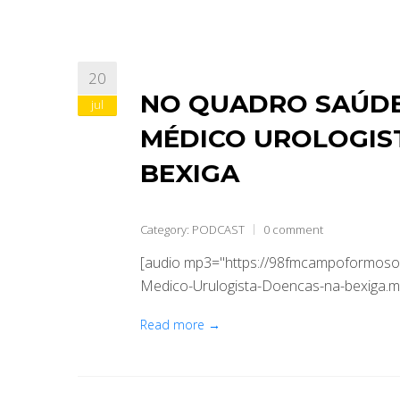
20
NO QUADRO SAÚDE 
jul
MÉDICO UROLOGIST
BEXIGA
Category:
PODCAST
0 comment
[audio mp3="https://98fmcampoformoso.
Medico-Urulogista-Doencas-na-bexiga.mp
Read more →