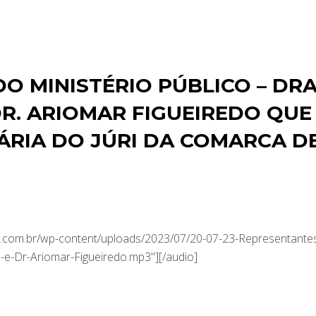
O MINISTÉRIO PÚBLICO – DRA
DR. ARIOMAR FIGUEIREDO QUE
ÁRIA DO JÚRI DA COMARCA D
.com.br/wp-content/uploads/2023/07/20-07-23-Representante
-e-Dr-Ariomar-Figueiredo.mp3"][/audio]