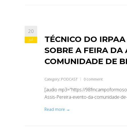
20
TÉCNICO DO IRPAA
jul
SOBRE A FEIRA DA
COMUNIDADE DE B
Category:
PODCAST
0 comment
[audio mp3="https://98fmcampoformoso.
Assis-Pereira-evento-da-comunidade-de-
Read more →