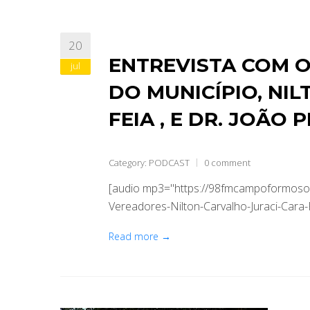
20
ENTREVISTA COM 
jul
DO MUNICÍPIO, NI
FEIA , E DR. JOÃO 
Category:
PODCAST
0 comment
[audio mp3="https://98fmcampoformoso.
Vereadores-Nilton-Carvalho-Juraci-Cara-
Read more →