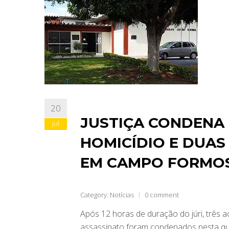
20
JUSTIÇA CONDENA 
jul
HOMICÍDIO E DUAS
EM CAMPO FORMO
Category:
Notícias
0 comment
Após 12 horas de duração do júri, três a
assassinato foram condenados nesta qu