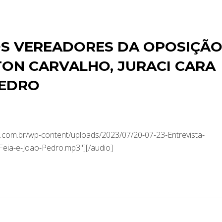
OS VEREADORES DA OPOSIÇÃ
LTON CARVALHO, JURACI CARA
PEDRO
com.br/wp-content/uploads/2023/07/20-07-23-Entrevista-
Feia-e-Joao-Pedro.mp3"][/audio]