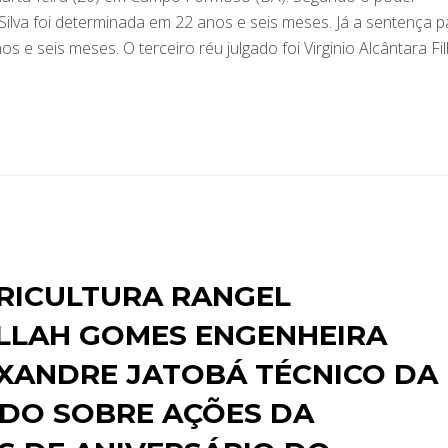
 Silva foi determinada em 22 anos e seis meses. Já a sentença p
e seis meses. O terceiro réu julgado foi Virginio Alcântara Fil
RICULTURA RANGEL
ILLAH GOMES ENGENHEIRA
EXANDRE JATOBÁ TÉCNICO DA
NDO SOBRE AÇÕES DA