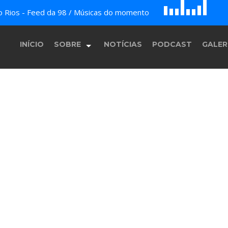
E
F
do Rios - Feed da 98 / Músicas do momento
D
H
B
c
G
A
INÍCIO
SOBRE
NOTÍCIAS
PODCAST
GALER
História
Equipe
Programação