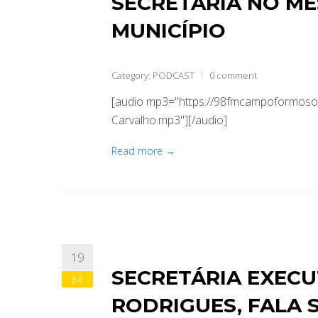
SECRETARIA NO MÊ
MUNICÍPIO
Category:
PODCAST
0 comment
[audio mp3="https://98fmcampoformoso.
Carvalho.mp3"][/audio]
Read more →
19
SECRETÁRIA EXECU
jul
RODRIGUES, FALA 