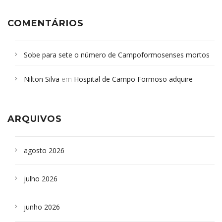
COMENTÁRIOS
Sobe para sete o número de Campoformosenses mortos
em desabamento em São Paulo - Revista da Bahia
em
Nilton Silva
em
Hospital de Campo Formoso adquire
Campoformosenses que morreram em desabamentos são
aparelho para fazer exames de tomografia
sepultados em SP
ARQUIVOS
agosto 2026
julho 2026
junho 2026