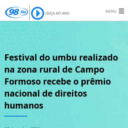
MENU
OUÇA AO VIVO
INÍCIO
SOBRE
Festival do umbu realizado
na zona rural de Campo
NOTÍCIAS
Formoso recebe o prêmio
nacional de direitos
PODCAST
humanos
GALERIA