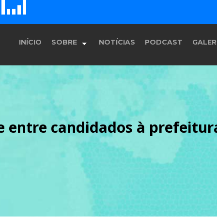
G
D
H
E
F
INÍCIO
SOBRE
NOTÍCIAS
PODCAST
GALER
História
te entre candidados à prefeit
Equipe
Programação