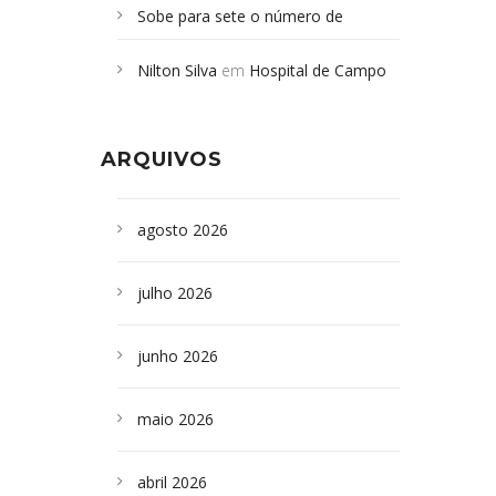
Sobe para sete o número de
Campoformosenses mortos em
Nilton Silva
em
Hospital de Campo
desabamento em São Paulo - Revista
Formoso adquire aparelho para fazer
da Bahia
em
Campoformosenses que
exames de tomografia
morreram em desabamentos são
ARQUIVOS
sepultados em SP
agosto 2026
julho 2026
junho 2026
maio 2026
abril 2026