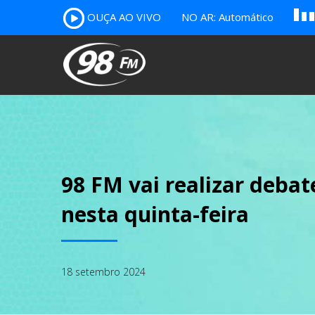
OUÇA AO VIVO
NO AR: Automático
B
c
A
98 FM vai realizar deba
nesta quinta-feira
18 setembro 2024