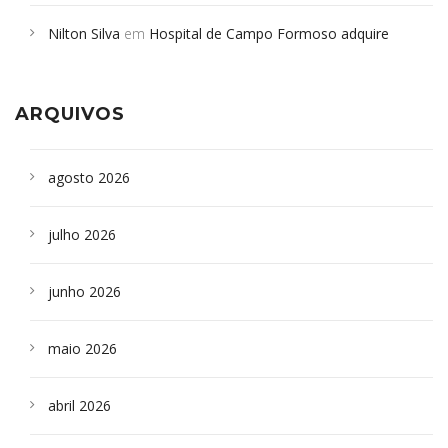
em desabamento em São Paulo - Revista da Bahia
em
Nilton Silva
em
Hospital de Campo Formoso adquire
Campoformosenses que morreram em desabamentos são
aparelho para fazer exames de tomografia
sepultados em SP
ARQUIVOS
agosto 2026
julho 2026
junho 2026
maio 2026
abril 2026