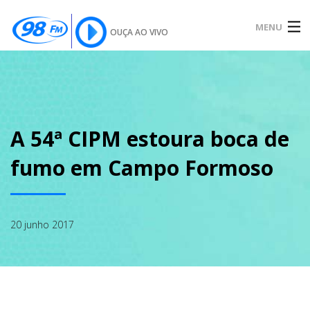
MENU
OUÇA AO VIVO
INÍCIO
SOBRE
A 54ª CIPM estoura boca de
fumo em Campo Formoso
NOTÍCIAS
20 junho 2017
PODCAST
GALERIA