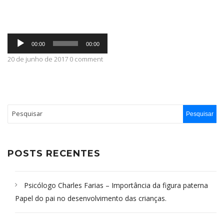
ABRANGÊNCIA
Tocador
00:00
00:00
de
áudio
20 de junho de 2017 0 comment
CONTATO
POSTS RECENTES
Psicólogo Charles Farias – Importância da figura paterna
Papel do pai no desenvolvimento das crianças.