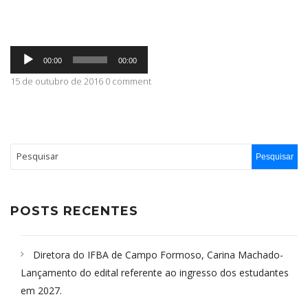
ABRANGÊNCIA
Tocador
00:00
00:00
de
áudio
15 de outubro de 2016 0 comment
CONTATO
POSTS RECENTES
Diretora do IFBA de Campo Formoso, Carina Machado-
Lançamento do edital referente ao ingresso dos estudantes
em 2027.