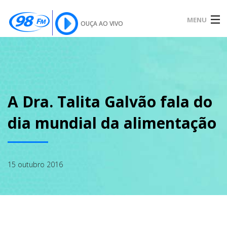
MENU
OUÇA AO VIVO
INÍCIO
SOBRE
A Dra. Talita Galvão fala do
dia mundial da alimentação
NOTÍCIAS
15 outubro 2016
PODCAST
GALERIA