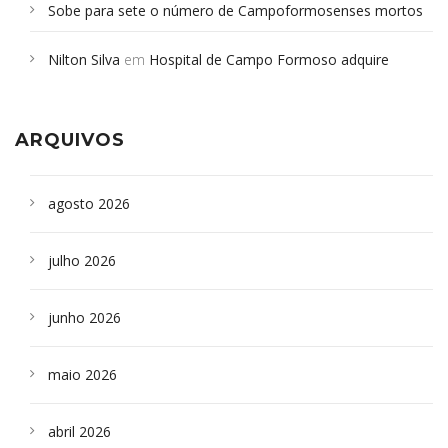
Sobe para sete o número de Campoformosenses mortos
em desabamento em São Paulo - Revista da Bahia
em
Nilton Silva
em
Hospital de Campo Formoso adquire
Campoformosenses que morreram em desabamentos são
aparelho para fazer exames de tomografia
sepultados em SP
ARQUIVOS
agosto 2026
julho 2026
junho 2026
maio 2026
abril 2026