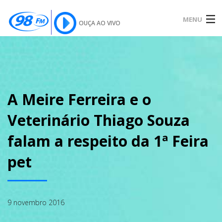
MENU
OUÇA AO VIVO
INÍCIO
SOBRE
A Meire Ferreira e o
Veterinário Thiago Souza
NOTÍCIAS
falam a respeito da 1ª Feira
pet
PODCAST
9 novembro 2016
GALERIA