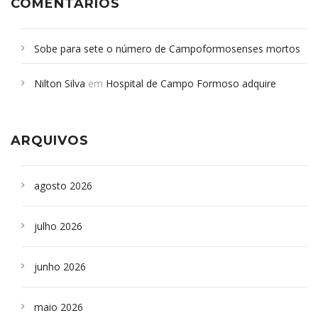
COMENTÁRIOS
Sobe para sete o número de Campoformosenses mortos
em desabamento em São Paulo - Revista da Bahia
em
Nilton Silva
em
Hospital de Campo Formoso adquire
Campoformosenses que morreram em desabamentos são
aparelho para fazer exames de tomografia
sepultados em SP
ARQUIVOS
agosto 2026
julho 2026
junho 2026
maio 2026