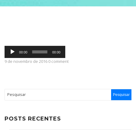
ABRANGÊNCIA
CONTATO
Tocador
00:00
00:00
de
áudio
9 de novembro de 2016 0 comment
POSTS RECENTES