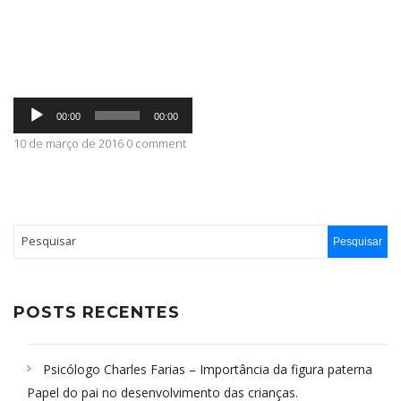
ABRANGÊNCIA
Tocador
CONTATO
00:00
00:00
de
áudio
10 de março de 2016 0 comment
POSTS RECENTES
Psicólogo Charles Farias – Importância da figura paterna
Papel do pai no desenvolvimento das crianças.