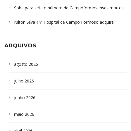
Sobe para sete o número de Campoformosenses mortos
em desabamento em São Paulo - Revista da Bahia
em
Nilton Silva
em
Hospital de Campo Formoso adquire
Campoformosenses que morreram em desabamentos são
aparelho para fazer exames de tomografia
sepultados em SP
ARQUIVOS
agosto 2026
julho 2026
junho 2026
maio 2026
abril 2026