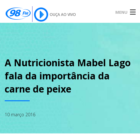
MENU
OUÇA AO VIVO
INÍCIO
SOBRE
A Nutricionista Mabel Lago
fala da importância da
NOTÍCIAS
carne de peixe
PODCAST
10 março 2016
GALERIA