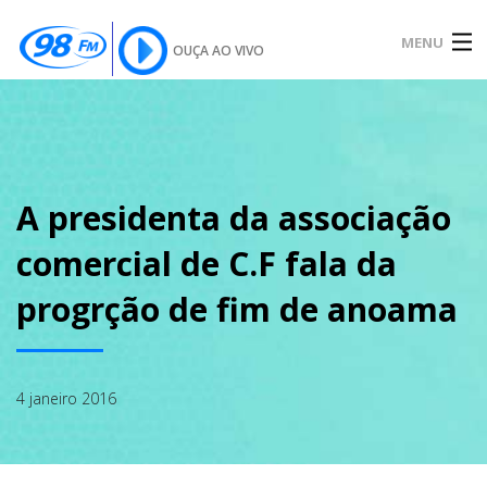
MENU
OUÇA AO VIVO
INÍCIO
SOBRE
A presidenta da associação
comercial de C.F fala da
NOTÍCIAS
progrção de fim de anoama
PODCAST
4 janeiro 2016
GALERIA