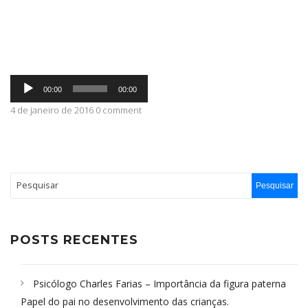
ABRANGÊNCIA
Tocador
CONTATO
00:00
00:00
de
áudio
4 de janeiro de 2016 0 comment
POSTS RECENTES
Psicólogo Charles Farias – Importância da figura paterna
Papel do pai no desenvolvimento das crianças.