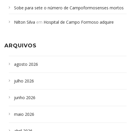
Sobe para sete o número de Campoformosenses mortos
em desabamento em São Paulo - Revista da Bahia
em
Nilton Silva
em
Hospital de Campo Formoso adquire
Campoformosenses que morreram em desabamentos são
aparelho para fazer exames de tomografia
sepultados em SP
ARQUIVOS
agosto 2026
julho 2026
junho 2026
maio 2026
abril 2026