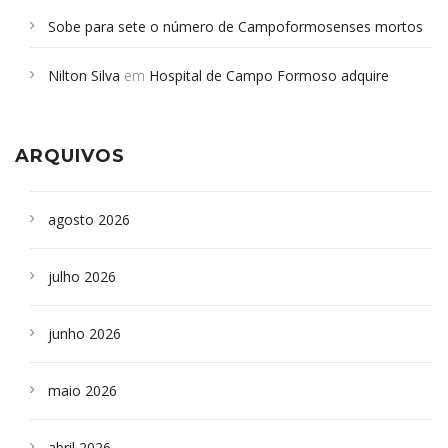
Sobe para sete o número de Campoformosenses mortos
em desabamento em São Paulo - Revista da Bahia
em
Nilton Silva
em
Hospital de Campo Formoso adquire
Campoformosenses que morreram em desabamentos são
aparelho para fazer exames de tomografia
sepultados em SP
ARQUIVOS
agosto 2026
julho 2026
junho 2026
maio 2026
abril 2026