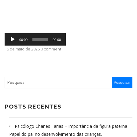
ABRANGÊNCIA
Tocador
CONTATO
00:00
00:00
de
áudio
15 de maio de 2025 0 comment
POSTS RECENTES
Psicólogo Charles Farias – Importância da figura paterna
Papel do pai no desenvolvimento das crianças.