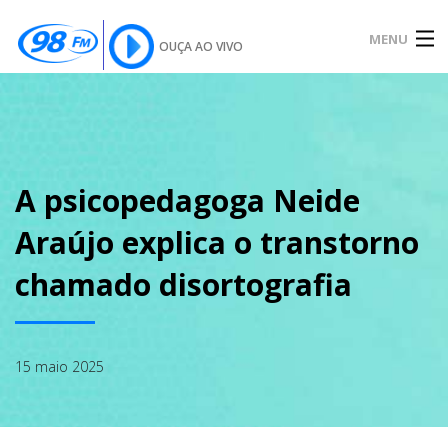
MENU
OUÇA AO VIVO
INÍCIO
SOBRE
A psicopedagoga Neide
Araújo explica o transtorno
NOTÍCIAS
chamado disortografia
PODCAST
15 maio 2025
GALERIA