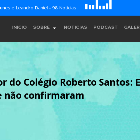
D
H
nes e Leandro Daniel - 98 Notícias
E
F
A
B
c
G
INÍCIO
SOBRE
NOTÍCIAS
PODCAST
GALER
História
or do Colégio Roberto Santos: 
Equipe
 e não confirmaram
Programação