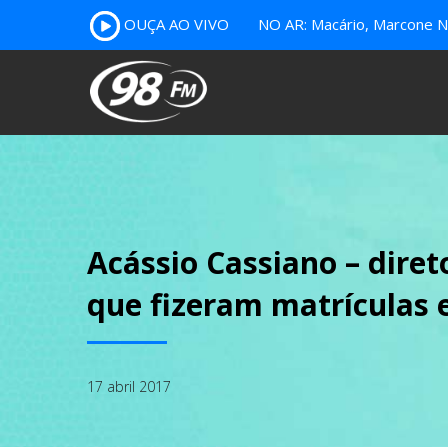
OUÇA AO VIVO
NO AR: Macário, Marcone Nu
Acássio Cassiano – diret
que fizeram matrículas
17 abril 2017