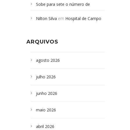
Sobe para sete o número de
Campoformosenses mortos em
Nilton Silva
em
Hospital de Campo
desabamento em São Paulo - Revista
Formoso adquire aparelho para fazer
da Bahia
em
Campoformosenses que
exames de tomografia
morreram em desabamentos são
ARQUIVOS
sepultados em SP
agosto 2026
julho 2026
junho 2026
maio 2026
abril 2026