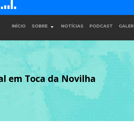
D
H
G
E
F
INÍCIO
SOBRE
NOTÍCIAS
PODCAST
GALER
História
al em Toca da Novilha
Equipe
Programação