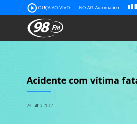
OUÇA AO VIVO
NO AR: Automático
A
B
c
Acidente com vítima fat
24 julho 2017