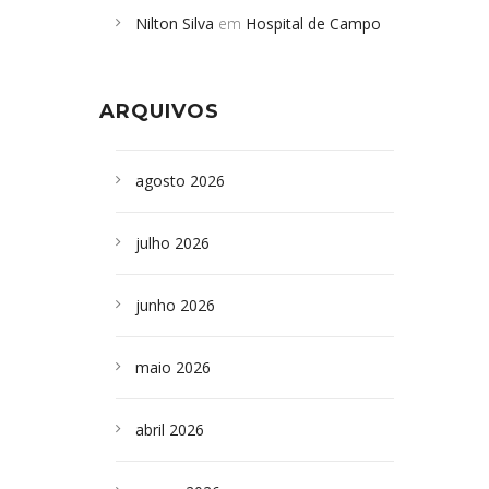
Nilton Silva
em
Hospital de Campo
desabamento em São Paulo - Revista
Formoso adquire aparelho para fazer
da Bahia
em
Campoformosenses que
exames de tomografia
morreram em desabamentos são
ARQUIVOS
sepultados em SP
agosto 2026
julho 2026
junho 2026
maio 2026
abril 2026