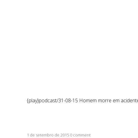
Um homem morreu e a esposa
teve ferimentos l
rural de Campo Formoso (BA), no fim da tarde de
{play}podcast/31-08-15 Homem morre em acidente 
Redação do site da 98 FM
1 de setembro de 2015 0 comment