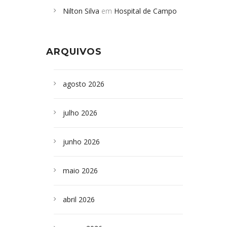
Nilton Silva
em
Hospital de Campo
desabamento em São Paulo - Revista
Formoso adquire aparelho para fazer
da Bahia
em
Campoformosenses que
exames de tomografia
morreram em desabamentos são
ARQUIVOS
sepultados em SP
agosto 2026
julho 2026
junho 2026
maio 2026
abril 2026