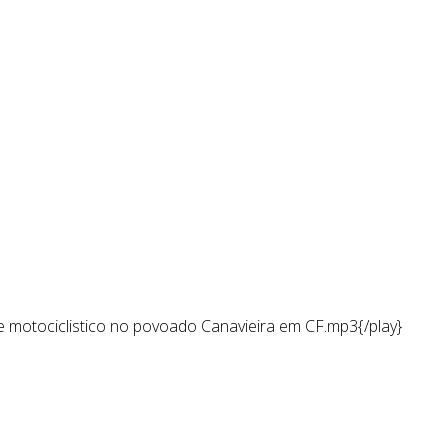
eves
durante um acidente de moto no povoado de Canavieiras,
 domingo
(31). Mais informações no áudio abaixo:
motociclistico no povoado Canavieira em CF.mp3{/play}