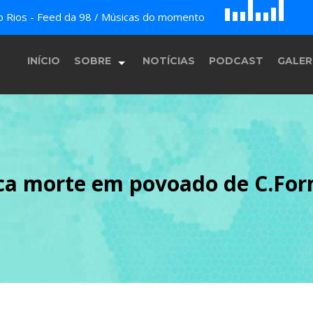
D
H
A
do Rios - Feed da 98 / Músicas do momento
G
E
F
B
c
INÍCIO
SOBRE
NOTÍCIAS
PODCAST
GALER
História
ca morte em povoado de C.Fo
Equipe
Programação