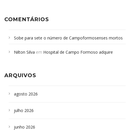
COMENTÁRIOS
Sobe para sete o número de Campoformosenses mortos
em desabamento em São Paulo - Revista da Bahia
em
Nilton Silva
em
Hospital de Campo Formoso adquire
Campoformosenses que morreram em desabamentos são
aparelho para fazer exames de tomografia
sepultados em SP
ARQUIVOS
agosto 2026
julho 2026
junho 2026