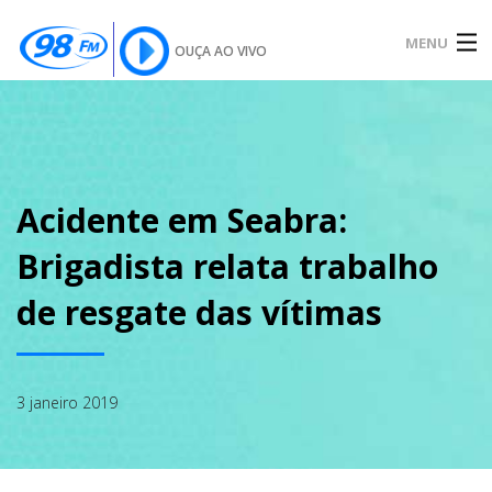
MENU
OUÇA AO VIVO
INÍCIO
SOBRE
Acidente em Seabra:
Brigadista relata trabalho
NOTÍCIAS
de resgate das vítimas
PODCAST
3 janeiro 2019
GALERIA