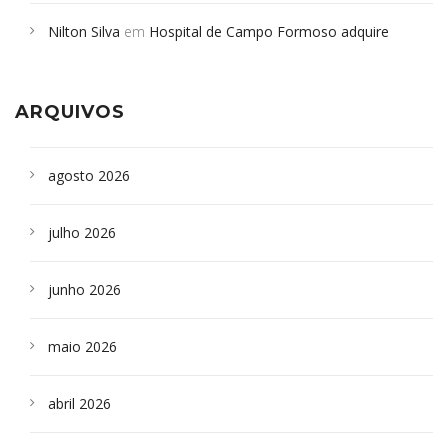
em desabamento em São Paulo - Revista da Bahia
em
Nilton Silva
em
Hospital de Campo Formoso adquire
Campoformosenses que morreram em desabamentos são
aparelho para fazer exames de tomografia
sepultados em SP
ARQUIVOS
agosto 2026
julho 2026
junho 2026
maio 2026
abril 2026