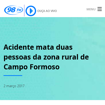
MENU
OUÇA AO VIVO
INÍCIO
SOBRE
Acidente mata duas
pessoas da zona rural de
NOTÍCIAS
Campo Formoso
PODCAST
2 março 2017
GALERIA