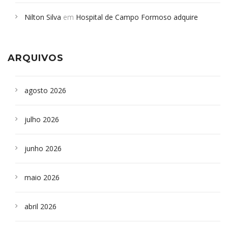
em desabamento em São Paulo - Revista da Bahia
em
Nilton Silva
em
Hospital de Campo Formoso adquire
Campoformosenses que morreram em desabamentos são
aparelho para fazer exames de tomografia
sepultados em SP
ARQUIVOS
agosto 2026
julho 2026
junho 2026
maio 2026
abril 2026