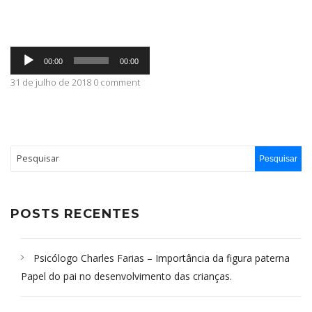
ABRANGÊNCIA
Tocador
00:00
00:00
de
áudio
31 de julho de 2018 0 comment
CONTATO
POSTS RECENTES
Psicólogo Charles Farias – Importância da figura paterna
Papel do pai no desenvolvimento das crianças.