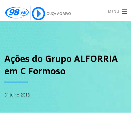
MENU
OUÇA AO VIVO
INÍCIO
SOBRE
Ações do Grupo ALFORRIA
em C Formoso
NOTÍCIAS
31 julho 2018
PODCAST
GALERIA