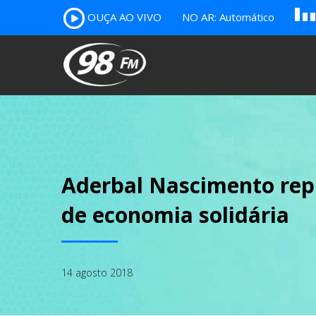
A
OUÇA AO VIVO
NO AR: Automático
B
c
Aderbal Nascimento rep. 
de economia solidária
14 agosto 2018