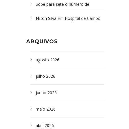
Sobe para sete o número de
Campoformosenses mortos em
Nilton Silva
em
Hospital de Campo
desabamento em São Paulo - Revista
Formoso adquire aparelho para fazer
da Bahia
em
Campoformosenses que
exames de tomografia
morreram em desabamentos são
ARQUIVOS
sepultados em SP
agosto 2026
julho 2026
junho 2026
maio 2026
abril 2026