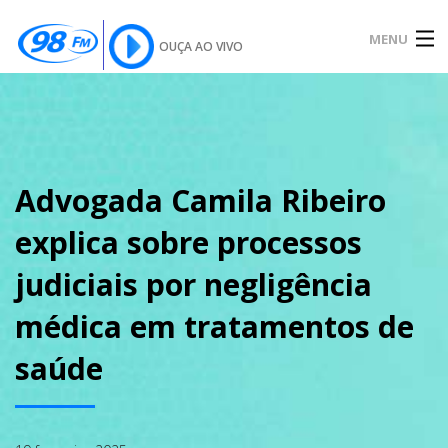
MENU
OUÇA AO VIVO
INÍCIO
SOBRE
Advogada Camila Ribeiro
explica sobre processos
NOTÍCIAS
judiciais por negligência
médica em tratamentos de
PODCAST
saúde
GALERIA