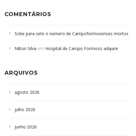
COMENTÁRIOS
Sobe para sete o número de Campoformosenses mortos
em desabamento em São Paulo - Revista da Bahia
em
Nilton Silva
em
Hospital de Campo Formoso adquire
Campoformosenses que morreram em desabamentos são
aparelho para fazer exames de tomografia
sepultados em SP
ARQUIVOS
agosto 2026
julho 2026
junho 2026