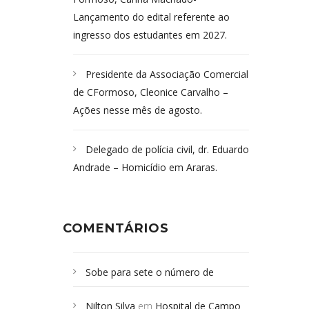
Lançamento do edital referente ao
ingresso dos estudantes em 2027.
Presidente da Associação Comercial
de CFormoso, Cleonice Carvalho –
Ações nesse mês de agosto.
Delegado de polícia civil, dr. Eduardo
Andrade – Homicídio em Araras.
COMENTÁRIOS
Sobe para sete o número de
Campoformosenses mortos em
Nilton Silva
em
Hospital de Campo
desabamento em São Paulo - Revista