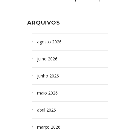
Formoso adquire aparelho para fazer
da Bahia
em
Campoformosenses que
exames de tomografia
morreram em desabamentos são
ARQUIVOS
sepultados em SP
agosto 2026
julho 2026
junho 2026
maio 2026
abril 2026
março 2026