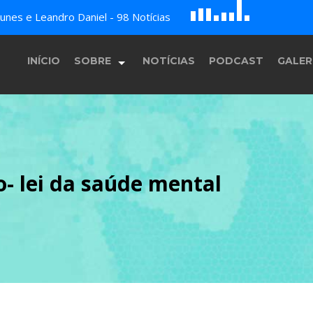
D
H
G
A
nes e Leandro Daniel - 98 Notícias
B
c
E
F
INÍCIO
SOBRE
NOTÍCIAS
PODCAST
GALER
História
- lei da saúde mental
Equipe
Programação