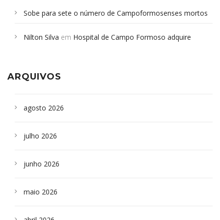
Sobe para sete o número de Campoformosenses mortos
em desabamento em São Paulo - Revista da Bahia
em
Nilton Silva
em
Hospital de Campo Formoso adquire
Campoformosenses que morreram em desabamentos são
aparelho para fazer exames de tomografia
sepultados em SP
ARQUIVOS
agosto 2026
julho 2026
junho 2026
maio 2026
abril 2026