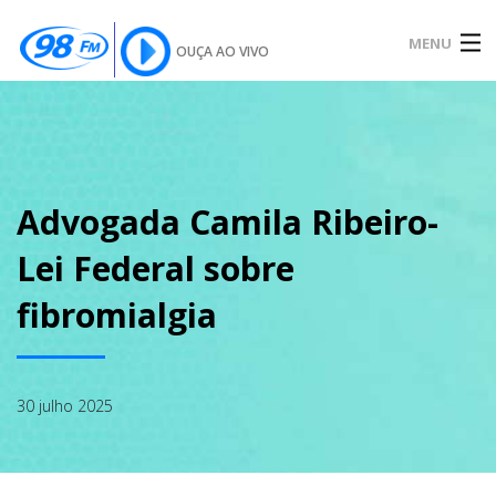
MENU
OUÇA AO VIVO
INÍCIO
SOBRE
Advogada Camila Ribeiro-
Lei Federal sobre
NOTÍCIAS
fibromialgia
PODCAST
30 julho 2025
GALERIA