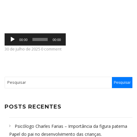
ABRANGÊNCIA
Tocador
CONTATO
00:00
00:00
de
áudio
30 de julho de 2025 0 comment
POSTS RECENTES
Psicólogo Charles Farias – Importância da figura paterna
Papel do pai no desenvolvimento das crianças.