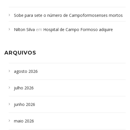
Sobe para sete o número de Campoformosenses mortos
em desabamento em São Paulo - Revista da Bahia
em
Nilton Silva
em
Hospital de Campo Formoso adquire
Campoformosenses que morreram em desabamentos são
aparelho para fazer exames de tomografia
sepultados em SP
ARQUIVOS
agosto 2026
julho 2026
junho 2026
maio 2026