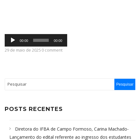
ABRANGÊNCIA
Tocador
CONTATO
00:00
00:00
de
áudio
29 de maio de 2025 0 comment
POSTS RECENTES
Diretora do IFBA de Campo Formoso, Carina Machado-
Lançamento do edital referente ao ingresso dos estudantes