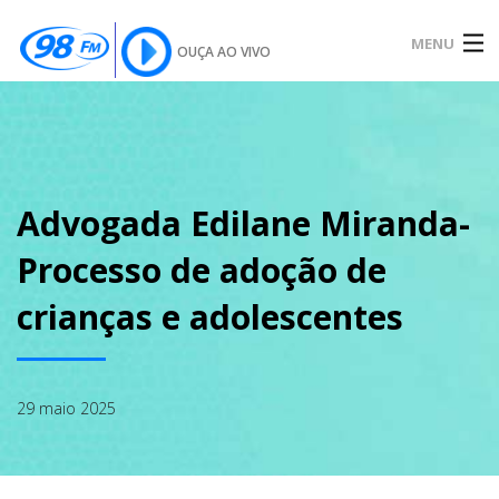
MENU
OUÇA AO VIVO
INÍCIO
SOBRE
Advogada Edilane Miranda-
Processo de adoção de
NOTÍCIAS
crianças e adolescentes
PODCAST
29 maio 2025
GALERIA