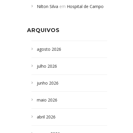
Nilton Silva
em
Hospital de Campo
desabamento em São Paulo - Revista
Formoso adquire aparelho para fazer
da Bahia
em
Campoformosenses que
exames de tomografia
morreram em desabamentos são
ARQUIVOS
sepultados em SP
agosto 2026
julho 2026
junho 2026
maio 2026
abril 2026